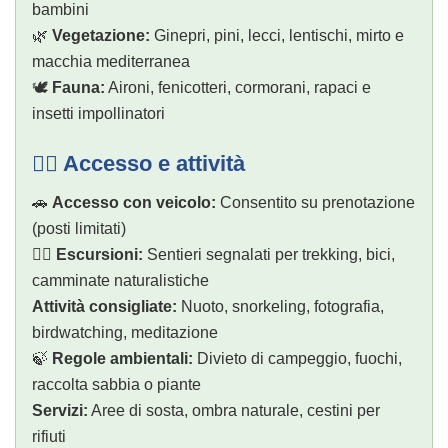
bambini
🌿
Vegetazione:
Ginepri, pini, lecci, lentischi, mirto e
macchia mediterranea
🕊️
Fauna:
Aironi, fenicotteri, cormorani, rapaci e
insetti impollinatori
🚶‍♂️ Accesso e attività
🚗
Accesso con veicolo:
Consentito su prenotazione
(posti limitati)
🚶‍♀️
Escursioni:
Sentieri segnalati per trekking, bici,
camminate naturalistiche
Attività consigliate:
Nuoto, snorkeling, fotografia,
birdwatching, meditazione
🍃
Regole ambientali:
Divieto di campeggio, fuochi,
raccolta sabbia o piante
Servizi:
Aree di sosta, ombra naturale, cestini per
rifiuti