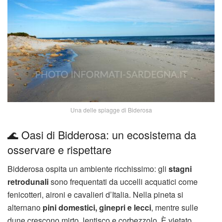
Una delle spiagge di Biderosa
🌊 Oasi di Bidderosa: un ecosistema da
osservare e rispettare
Bidderosa ospita un ambiente ricchissimo: gli
stagni
retrodunali
sono frequentati da uccelli acquatici come
fenicotteri, aironi e cavalieri d’Italia. Nella pineta si
alternano
pini domestici, ginepri e lecci
, mentre sulle
dune crescono mirto, lentisco e corbezzolo. È vietato