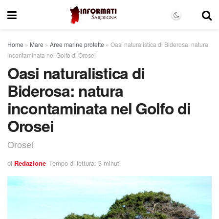
Home
»
Mare
»
Aree marine protette
»
Oasi naturalistica di Biderosa: natura
incontaminata nel Golfo di Orosei
Oasi naturalistica di
Biderosa: natura
incontaminata nel Golfo di
Orosei
Orosei
di
Redazione
Tempo di lettura: 3 minuti