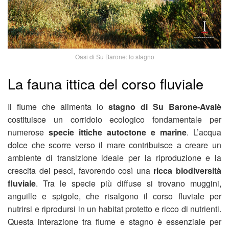
Oasi di Su Barone: lo stagno
La fauna ittica del corso fluviale
Il fiume che alimenta lo
stagno di Su Barone-Avalè
costituisce un corridoio ecologico fondamentale per
numerose
specie ittiche autoctone e marine
. L’acqua
dolce che scorre verso il mare contribuisce a creare un
ambiente di transizione ideale per la riproduzione e la
crescita dei pesci, favorendo così una
ricca biodiversità
fluviale
. Tra le specie più diffuse si trovano muggini,
anguille e spigole, che risalgono il corso fluviale per
nutrirsi e riprodursi in un habitat protetto e ricco di nutrienti.
Questa interazione tra fiume e stagno è essenziale per