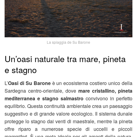
La spiaggia de Su Barone
Un’oasi naturale tra mare, pineta
e stagno
L’
Oasi di Su Barone
è un ecosistema costiero unico della
Sardegna centro-orientale, dove
mare cristallino, pineta
mediterranea e stagno salmastro
convivono in perfetto
equilibrio. Questa continuità ambientale crea un paesaggio
suggestivo e di grande valore ecologico. Il sistema dunale
protegge lo stagno dai venti di maestrale, mentre la pineta
offre riparo a numerose specie di uccelli e piccoli
mammiferi. È una meta ideale per gli amanti della natura,