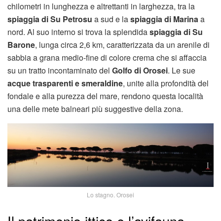
chilometri in lunghezza e altrettanti in larghezza, tra la
spiaggia di Su Petrosu
a sud e la
spiaggia di Marina
a
nord. Al suo interno si trova la splendida
spiaggia di Su
Barone
, lunga circa 2,6 km, caratterizzata da un arenile di
sabbia a grana medio-fine di colore crema che si affaccia
su un tratto incontaminato del
Golfo di Orosei
. Le sue
acque trasparenti e smeraldine
, unite alla profondità del
fondale e alla purezza del mare, rendono questa località
una delle mete balneari più suggestive della zona.
Lo stagno. Orosei
Il patrimonio ittico e l’avifauna