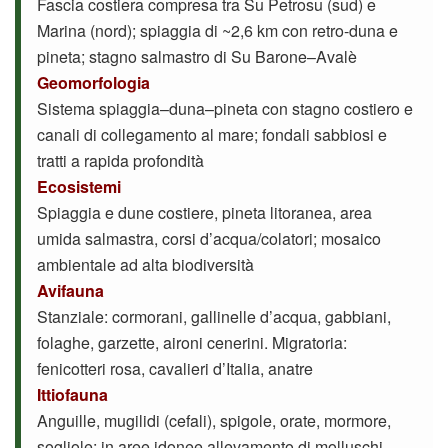
Fascia costiera compresa tra Su Petrosu (sud) e
Marina (nord); spiaggia di ~2,6 km con retro-duna e
pineta; stagno salmastro di Su Barone–Avalè
Geomorfologia
Sistema spiaggia–duna–pineta con stagno costiero e
canali di collegamento al mare; fondali sabbiosi e
tratti a rapida profondità
Ecosistemi
Spiaggia e dune costiere, pineta litoranea, area
umida salmastra, corsi d’acqua/colatori; mosaico
ambientale ad alta biodiversità
Avifauna
Stanziale: cormorani, gallinelle d’acqua, gabbiani,
folaghe, garzette, aironi cenerini. Migratoria:
fenicotteri rosa, cavalieri d’Italia, anatre
Ittiofauna
Anguille, mugilidi (cefali), spigole, orate, mormore,
sogliole; in aree idonee allevamento di molluschi