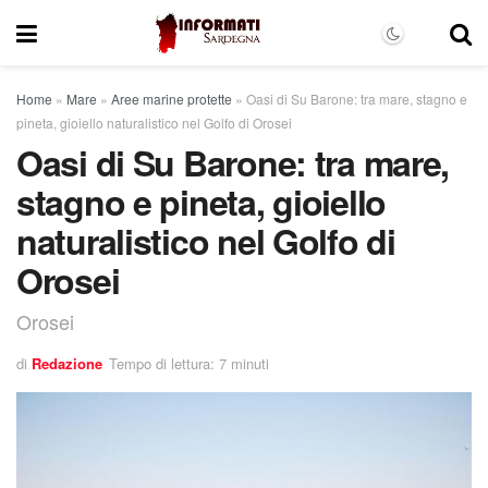
Home
»
Mare
»
Aree marine protette
»
Oasi di Su Barone: tra mare, stagno e
pineta, gioiello naturalistico nel Golfo di Orosei
Oasi di Su Barone: tra mare,
stagno e pineta, gioiello
naturalistico nel Golfo di
Orosei
Orosei
di
Redazione
Tempo di lettura: 7 minuti