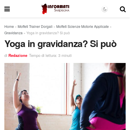
Home
»
Moffeti Trainer Dorgali
»
Moffeti Scienze Motorie Applicate
»
Gravidanza
»
Yoga in gravidanza? Si può
Yoga in gravidanza? Si può
di
Redazione
Tempo di lettura: 3 minuti