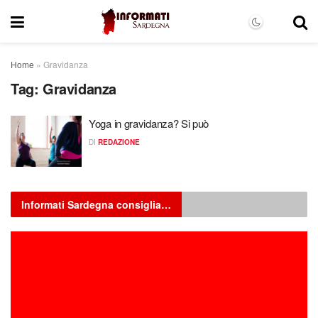
Home
»
Gravidanza
Tag:
Gravidanza
Yoga in gravidanza? Si può
DI
REDAZIONE
Informati Sardegna consiglia…