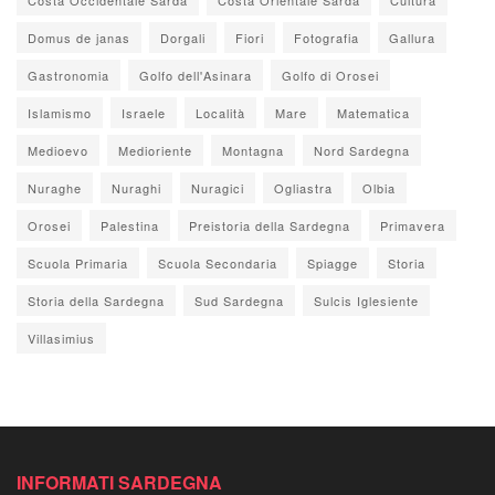
Domus de janas
Dorgali
Fiori
Fotografia
Gallura
Gastronomia
Golfo dell'Asinara
Golfo di Orosei
Islamismo
Israele
Località
Mare
Matematica
Medioevo
Medioriente
Montagna
Nord Sardegna
Nuraghe
Nuraghi
Nuragici
Ogliastra
Olbia
Orosei
Palestina
Preistoria della Sardegna
Primavera
Scuola Primaria
Scuola Secondaria
Spiagge
Storia
Storia della Sardegna
Sud Sardegna
Sulcis Iglesiente
Villasimius
INFORMATI SARDEGNA