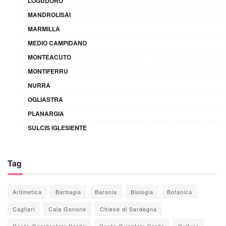
LOGUDORO
MANDROLISAI
MARMILLA
MEDIO CAMPIDANO
MONTEACUTO
MONTIFERRU
NURRA
OGLIASTRA
PLANARGIA
SULCIS IGLESIENTE
Tag
Aritmetica
Barbagia
Baronia
Biologia
Botanica
Cagliari
Cala Gonone
Chiese di Sardegna
Costa Occidentale Sarda
Costa Orientale Sarda
Cultura