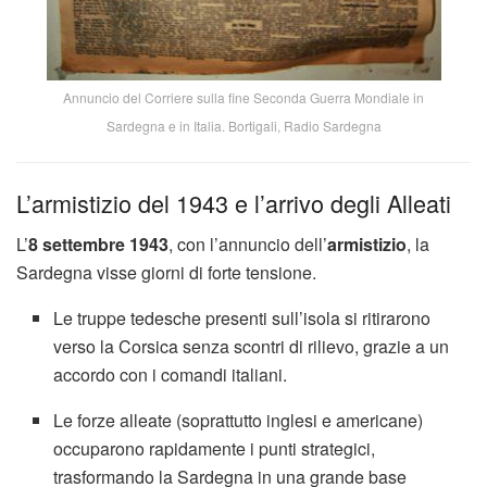
Annuncio del Corriere sulla fine Seconda Guerra Mondiale in
Sardegna e in Italia. Bortigali, Radio Sardegna
L’armistizio del 1943 e l’arrivo degli Alleati
L’
8 settembre 1943
, con l’annuncio dell’
armistizio
, la
Sardegna visse giorni di forte tensione.
Le truppe tedesche presenti sull’isola si ritirarono
verso la Corsica senza scontri di rilievo, grazie a un
accordo con i comandi italiani.
Le forze alleate (soprattutto inglesi e americane)
occuparono rapidamente i punti strategici,
trasformando la Sardegna in una grande base