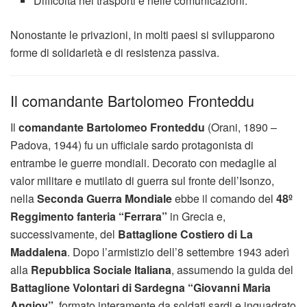
Difficoltà nei trasporti e nelle comunicazioni.
Nonostante le privazioni, in molti paesi si svilupparono
forme di solidarietà e di resistenza passiva.
Il comandante Bartolomeo Fronteddu
Il
comandante Bartolomeo Fronteddu
(Orani, 1890 –
Padova, 1944) fu un ufficiale sardo protagonista di
entrambe le guerre mondiali. Decorato con medaglie al
valor militare e mutilato di guerra sul fronte dell’Isonzo,
nella
Seconda Guerra Mondiale
ebbe il comando del
48º
Reggimento fanteria “Ferrara”
in Grecia e,
successivamente, del
Battaglione Costiero di La
Maddalena
. Dopo l’armistizio dell’8 settembre 1943 aderì
alla
Repubblica Sociale Italiana
, assumendo la guida del
Battaglione Volontari di Sardegna “Giovanni Maria
Angioy”
, formato interamente da soldati sardi e inquadrato