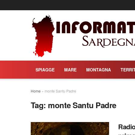
SPIAGGE
MARE
MONTAGNA
TERRI
Home
»
monte Santu Padre
Tag:
monte Santu Padre
Radio