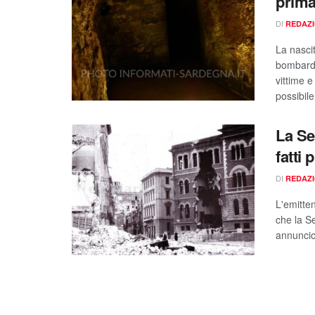
prima
DI
REDAZ
La nascit
bombarda
vittime 
possibil
La Se
fatti 
DI
REDAZ
L'emitte
che la S
annuncio