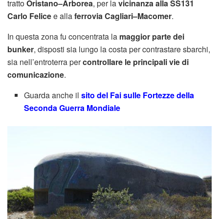
tratto
Oristano–Arborea
, per la
vicinanza alla SS131
Carlo Felice
e alla
ferrovia Cagliari–Macomer
.
In questa zona fu concentrata la
maggior parte dei
bunker
, disposti sia lungo la costa per contrastare sbarchi,
sia nell’entroterra per
controllare le principali vie di
comunicazione
.
Guarda anche il
sito del Fai sulle Fortezze della
Seconda Guerra Mondiale