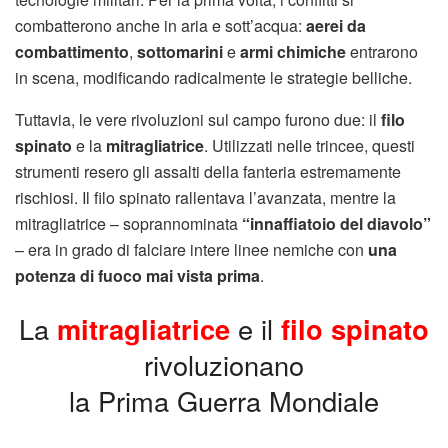
combatterono anche in aria e sott’acqua:
aerei da
combattimento
,
sottomarini
e
armi chimiche
entrarono
in scena, modificando radicalmente le strategie belliche.
Tuttavia, le vere rivoluzioni sul campo furono due: il
filo
spinato
e la
mitragliatrice
. Utilizzati nelle trincee, questi
strumenti resero gli assalti della fanteria estremamente
rischiosi. Il filo spinato rallentava l’avanzata, mentre la
mitragliatrice – soprannominata
“innaffiatoio del diavolo”
– era in grado di falciare intere linee nemiche con
una
potenza di fuoco mai vista prima
.
La
mitragliatrice
e il
filo spinato
rivoluzionano
la Prima Guerra Mondiale