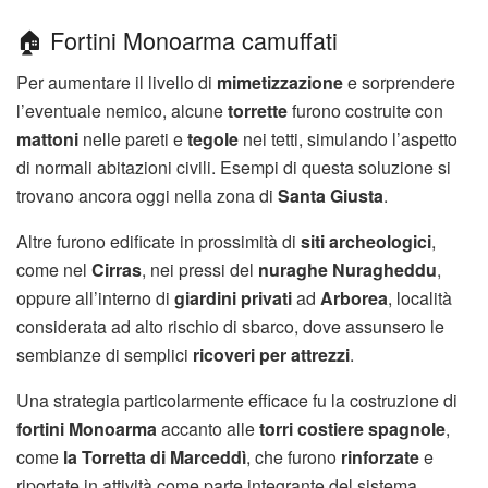
🏠 Fortini Monoarma camuffati
Per aumentare il livello di
mimetizzazione
e sorprendere
l’eventuale nemico, alcune
torrette
furono costruite con
mattoni
nelle pareti e
tegole
nei tetti, simulando l’aspetto
di normali abitazioni civili. Esempi di questa soluzione si
trovano ancora oggi nella zona di
Santa Giusta
.
Altre furono edificate in prossimità di
siti archeologici
,
come nel
Cirras
, nei pressi del
nuraghe Nuragheddu
,
oppure all’interno di
giardini privati
ad
Arborea
, località
considerata ad alto rischio di sbarco, dove assunsero le
sembianze di semplici
ricoveri per attrezzi
.
Una strategia particolarmente efficace fu la costruzione di
fortini Monoarma
accanto alle
torri costiere spagnole
,
come
la Torretta di Marceddì
, che furono
rinforzate
e
riportate in attività come parte integrante del sistema