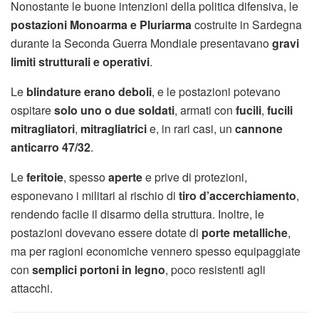
Nonostante le buone intenzioni della politica difensiva, le
postazioni Monoarma e Pluriarma
costruite in Sardegna
durante la Seconda Guerra Mondiale presentavano
gravi
limiti strutturali e operativi
.
Le
blindature erano deboli
, e le postazioni potevano
ospitare
solo uno o due soldati
, armati con
fucili
,
fucili
mitragliatori
,
mitragliatrici
e, in rari casi, un
cannone
anticarro 47/32
.
Le
feritoie
, spesso
aperte
e prive di protezioni,
esponevano i militari al rischio di
tiro d’accerchiamento
,
rendendo facile il disarmo della struttura. Inoltre, le
postazioni dovevano essere dotate di
porte metalliche
,
ma per ragioni economiche vennero spesso equipaggiate
con
semplici portoni in legno
, poco resistenti agli
attacchi.