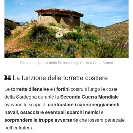
Fortino nei pressi della Batteria Luigi Serra a Golfo Aranci
🏰 La funzione delle torrette costiere
Le
torrette difensive
e i
fortini
costruiti lungo le coste
della Sardegna durante la
Seconda Guerra Mondiale
avevano lo scopo di
contrastare i cannoneggiamenti
navali
,
ostacolare eventuali sbarchi nemici
e
sorprendere le truppe avversarie
che fossero penetrate
nell’entroterra.