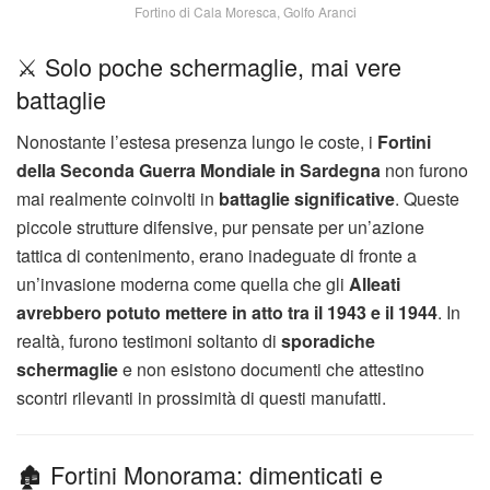
Fortino di Cala Moresca, Golfo Aranci
⚔️ Solo poche schermaglie, mai vere
battaglie
Nonostante l’estesa presenza lungo le coste, i
Fortini
della Seconda Guerra Mondiale in Sardegna
non furono
mai realmente coinvolti in
battaglie significative
. Queste
piccole strutture difensive, pur pensate per un’azione
tattica di contenimento, erano inadeguate di fronte a
un’invasione moderna come quella che gli
Alleati
avrebbero potuto mettere in atto tra il 1943 e il 1944
. In
realtà, furono testimoni soltanto di
sporadiche
schermaglie
e non esistono documenti che attestino
scontri rilevanti in prossimità di questi manufatti.
🏚️ Fortini Monorama: dimenticati e