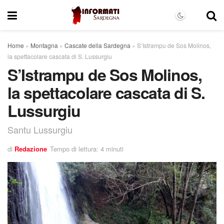
Home
»
Montagna
»
Cascate della Sardegna
»
S’Istrampu de Sos Molinos,
la spettacolare cascata di S. Lussurgiu
S’Istrampu de Sos Molinos,
la spettacolare cascata di S.
Lussurgiu
Santu Lussurgiu
di
Redazione
Tempo di lettura: 4 minuti