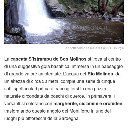
La spettacolare cascata di Santu Lussurgiu
La
cascata S’Istrampu de Sos Molinos
si trova al centro
di una suggestiva gola basaltica, immersa in un paesaggio
di grande valore ambientale. L’acqua del
Rio Molinos
, da
un’altezza di circa 30 metri, compie una serie di cinque
salti spettacolari prima di raccogliersi in una pozza
naturale circondata da boschi di querce. In primavera, i
versanti si colorano con
margherite, ciclamini e orchidee
,
trasformando questo angolo del Montiferru in uno dei
luoghi più pittoreschi della Sardegna.