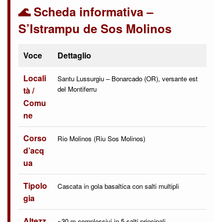
🌊 Scheda informativa –
S’Istrampu de Sos Molinos
Voce
Dettaglio
Locali
Santu Lussurgiu – Bonarcado (OR), versante est
del Montiferru
tà /
Comu
ne
Corso
Rio Molinos (Riu Sos Molinos)
d’acq
ua
Tipolo
Cascata in gola basaltica con salti multipli
gia
Altezz
~30 m complessivi in 5 salti principali