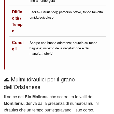
fino al fondo gola
Diffic
Facile–T (turistico); percorso breve, fondo talvolta
umido/scivoloso
oltà /
Temp
o
Consi
Scarpe con buona aderenza; cautela su rocce
bagnate; rispetto della vegetazione e dei
gli
manufatti storici
🌊 Mulini idraulici per il grano
dell’Oristanese
Il nome del
Rio Molinos
, che scorre tra le valli del
Montiferru
, deriva dalla presenza di numerosi mulini
idraulici che un tempo punteggiavano il suo corso.