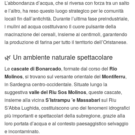
L’abbondanza d’acqua, che si riversa con forza tra un salto
e l’altro, ha reso questo luogo strategico per le comunità
locali fin dall’antichità. Durante l’ultima fase preindustriale,
i mulini ad acqua costituivano il cuore pulsante della
macinazione dei cereali, insieme ai centimoli, garantendo
la produzione di farina per tutto il territorio dell’Oristanese.
🌿 Un ambiente naturale spettacolare
Le
cascate di Bonarcado
, formate dal corso del
Rio
Molinos
, si trovano sul versante orientale del
Montiferru
,
in Sardegna centro-occidentale. Situate lungo la
suggestiva
valle del Riu Sos Molinos
, queste cascate,
insieme alla vicina
S’Istrampu ’e Massabari
sul Riu
S’Abba Lughida, costituiscono uno dei fenomeni idrografici
più importanti e spettacolari della subregione, grazie alla
loro portata d’acqua e al contesto paesaggistico selvaggio
e incontaminato.