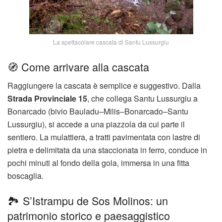
La spettacolare cascata di Santu Lussurgiu
🧭 Come arrivare alla cascata
Raggiungere la cascata è semplice e suggestivo. Dalla
Strada Provinciale 15
, che collega Santu Lussurgiu a
Bonarcado (bivio Bauladu–Milis–Bonarcado–Santu
Lussurgiu), si accede a una piazzola da cui parte il
sentiero. La mulattiera, a tratti pavimentata con lastre di
pietra e delimitata da una staccionata in ferro, conduce in
pochi minuti al fondo della gola, immersa in una fitta
boscaglia.
🏞️ S’Istrampu de Sos Molinos: un
patrimonio storico e paesaggistico