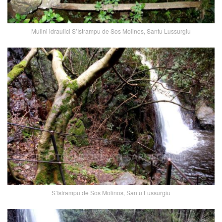
Mulini idraulici S’Istrampu de Sos Molinos, Santu Lussurgiu
S’Istrampu de Sos Molinos, Santu Lussurgiu