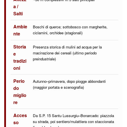
a /
Salti
Ambie
Boschi di querce; sottobosco con margherite,
ciclamini, orchidee (stagionali)
nte
Storia
Presenza storica di mulini ad acqua per la
macinazione dei cereali (ultimo periodo
e
preindustriale)
tradizi
oni
Perio
Autunno–primavera, dopo piogge abbondanti
(maggior portata e scenografia)
do
miglio
re
Acces
Da S.P. 15 Santu Lussurgiu–Bonarcado: piazzola
su strada, poi sentiero/mulattiera con staccionata
so