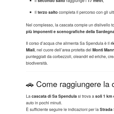
il
secondo salto
raggiunge i
17 metri
,
il
terzo salto
completa il percorso con gli ul
Nel complesso, la cascata compie un dislivello to
più imponenti e scenografiche della Sardegn
Il corso d’acqua che alimenta Sa Spendula è il
r
Miali
, nel cuore dell’area protetta del
Monti Man
punteggiati da corbezzoli, oleandri ed eriche, c
biodiversità.
🚗 Come raggiungere la 
La
cascata di Sa Spendula
si trova a
soli 1 km 
auto in pochi minuti.
È sufficiente seguire le indicazioni per la
Strada 