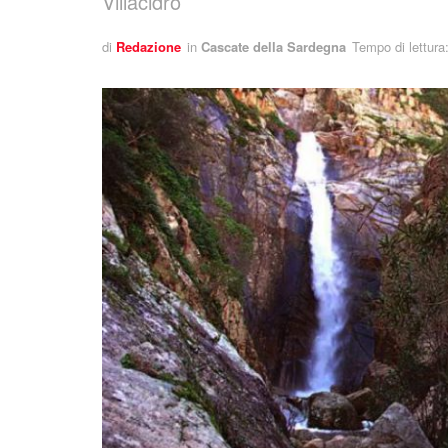
Villacidro
di
Redazione
in
Cascate della Sardegna
Tempo di lettura