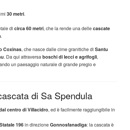
timi
30 metri
.
tale di
circa 60 metri
, che la rende una delle
cascate
a
.
io Coxinas
, che nasce dalle cime granitiche di
Santu
nu
. Da qui attraversa
boschi di lecci e agrifogli
,
reando un paesaggio naturale di grande pregio e
cascata di Sa Spendula
dal centro di Villacidro
, ed è facilmente raggiungibile in
Statale 196
in direzione
Gonnosfanadiga
: la cascata è