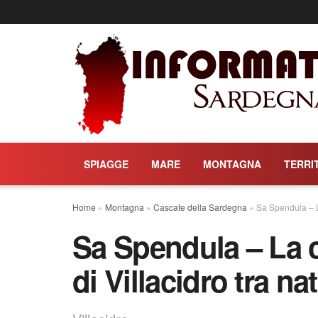
SPIAGGE
MARE
MONTAGNA
TERRI
Home
»
Montagna
»
Cascate della Sardegna
»
Sa Spendula – La
Sa Spendula – La c
di Villacidro tra na