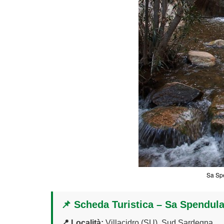
Sa Spe
📌 Scheda Turistica – Sa Spendul
📍 Località:
Villacidro (SU), Sud Sardegna