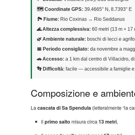
🗺 Coordinate GPS:
39.4665° N, 8.7393° E
🏞 Fiume:
Rio Coxinas → Rio Seddanus
🌊 Altezza complessiva:
60 metri (13 m + 17
🌿 Ambiente naturale:
boschi di lecci e agrifo
📅 Periodo consigliato:
da novembre a maggi
🚗 Accesso:
a 1 km dal centro di Villacidro,
👣 Difficoltà:
facile — accessibile a famiglie e 
Composizione e ambiente
La
cascata di Sa Spendula
(letteralmente “la c
il
primo salto
misura circa
13 metri
,