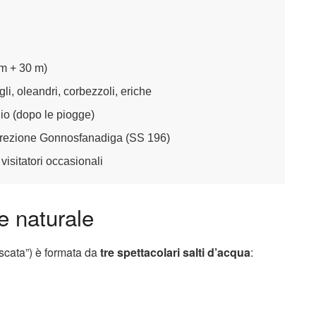
 m + 30 m)
gli, oleandri, corbezzoli, eriche
o (dopo le piogge)
 direzione Gonnosfanadiga (SS 196)
visitatori occasionali
 naturale
ascata”) è formata da
tre spettacolari salti d’acqua
: