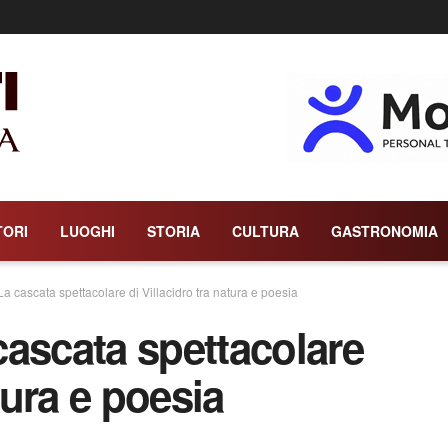
TORI
LUOGHI
STORIA
CULTURA
GASTRONOMIA
 cascata spettacolare di Villacidro tra natura e poesia
ascata spettacolare
tura e poesia