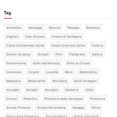
Tag
Aritmetica
Barbagia
Baronia
Biologia
Botanica
Cagliari
Cala Gonone
Chiese di Sardegna
Costa Occidentale Sarda
Costa Orientale Sarda
Cultura
Domus de janas
Dorgali
Fiori
Fotografia
Gallura
Gastronomia
Golfo dell'Asinara
Golfo di Orosei
Islamismo
Israele
Località
Mare
Matematica
Medioevo
Medioriente
Montagna
Nord Sardegna
Nuraghe
Nuraghi
Nuragici
Ogliastra
Olbia
Orosei
Palestina
Preistoria della Sardegna
Primavera
Scuola Primaria
Scuola Secondaria
Spiagge
Storia
Storia della Sardegna
Sud Sardegna
Sulcis Iglesiente