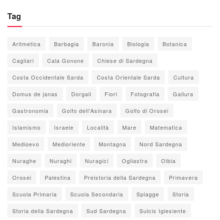
Tag
Aritmetica
Barbagia
Baronia
Biologia
Botanica
Cagliari
Cala Gonone
Chiese di Sardegna
Costa Occidentale Sarda
Costa Orientale Sarda
Cultura
Domus de janas
Dorgali
Fiori
Fotografia
Gallura
Gastronomia
Golfo dell'Asinara
Golfo di Orosei
Islamismo
Israele
Località
Mare
Matematica
Medioevo
Medioriente
Montagna
Nord Sardegna
Nuraghe
Nuraghi
Nuragici
Ogliastra
Olbia
Orosei
Palestina
Preistoria della Sardegna
Primavera
Scuola Primaria
Scuola Secondaria
Spiagge
Storia
Storia della Sardegna
Sud Sardegna
Sulcis Iglesiente