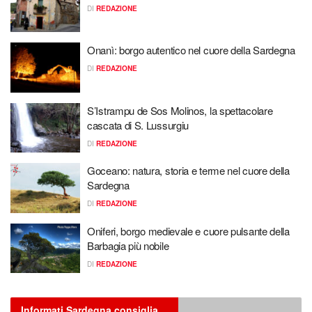
DI
REDAZIONE
Onanì: borgo autentico nel cuore della Sardegna
DI
REDAZIONE
S’Istrampu de Sos Molinos, la spettacolare
cascata di S. Lussurgiu
DI
REDAZIONE
Goceano: natura, storia e terme nel cuore della
Sardegna
DI
REDAZIONE
Oniferi, borgo medievale e cuore pulsante della
Barbagia più nobile
DI
REDAZIONE
Informati Sardegna consiglia…