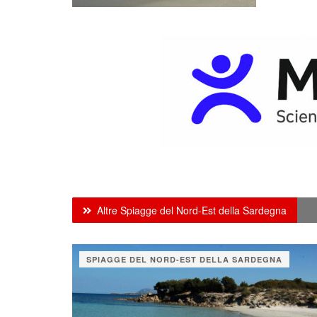
Altre Spiagge del Nord-Est della Sardegna
SPIAGGE DEL NORD-EST DELLA SARDEGNA