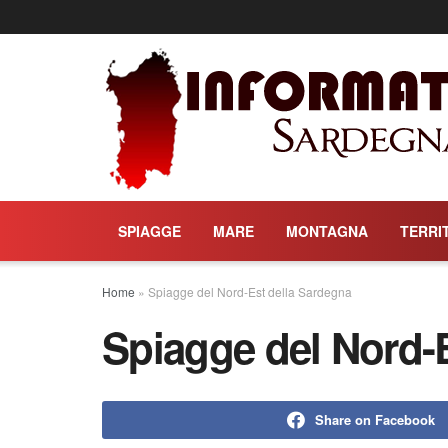
SPIAGGE
MARE
MONTAGNA
TERRI
Home
»
Spiagge del Nord-Est della Sardegna
Spiagge del Nord-
Share on Facebook