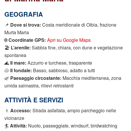
GEOGRAFIA
📌
Dove si trova:
Costa meridionale di Olbia, frazione
Murta Maria
🌐
Coordinate GPS:
Apri su Google Maps
🏖️
L’arenile:
Sabbia fine, chiara, con dune e vegetazione
spontanea
🌊
Il mare:
Azzurro e turchese, trasparente
🐚
Il fondale:
Basso, sabbioso, adatto a tutti
🌿
Paesaggio circostante:
Macchia mediterranea, zona
umida salmastra, rilievi retrostanti
ATTIVITÀ E SERVIZI
🚶
Accesso:
Strada asfaltata, ampio parcheggio nelle
vicinanze
🏄
Attività:
Nuoto, passeggiate, windsurf, birdwatching