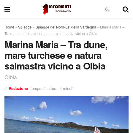
Home
»
Spiagge
»
Spiagge del Nord-Est della Sardegna
»
Marina Maria –
Tra dune, mare turchese e natura salmastra vicino a Olbia
Marina Maria – Tra dune,
mare turchese e natura
salmastra vicino a Olbia
Olbia
di
Redazione
Tempo di lettura: 4 minuti