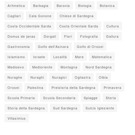
Aritmetica
Barbagia
Baronia
Biologia
Botanica
Cagliari
Cala Gonone
Chiese di Sardegna
Costa Occidentale Sarda
Costa Orientale Sarda
Cultura
Domus de janas
Dorgali
Fiori
Fotografia
Gallura
Gastronomia
Golfo dell'Asinara
Golfo di Orosei
Islamismo
Israele
Località
Mare
Matematica
Medioevo
Medioriente
Montagna
Nord Sardegna
Nuraghe
Nuraghi
Nuragici
Ogliastra
Olbia
Orosei
Palestina
Preistoria della Sardegna
Primavera
Scuola Primaria
Scuola Secondaria
Spiagge
Storia
Storia della Sardegna
Sud Sardegna
Sulcis Iglesiente
Villasimius