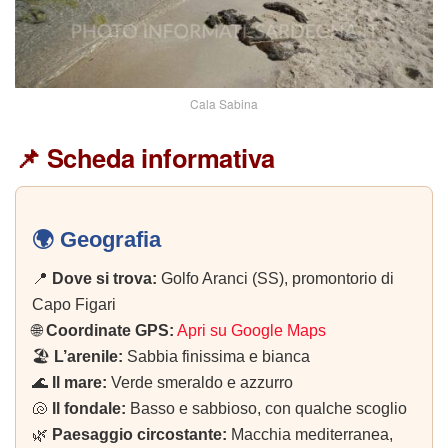
Cala Sabina
📌 Scheda informativa
🌍 Geografia
📍
Dove si trova:
Golfo Aranci (SS), promontorio di
Capo Figari
🌐
Coordinate GPS:
Apri su Google Maps
🏖️
L’arenile:
Sabbia finissima e bianca
🌊
Il mare:
Verde smeraldo e azzurro
🐚
Il fondale:
Basso e sabbioso, con qualche scoglio
🌿
Paesaggio circostante:
Macchia mediterranea,