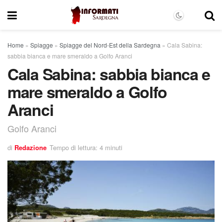
Home
»
Spiagge
»
Spiagge del Nord-Est della Sardegna
»
Cala Sabina:
sabbia bianca e mare smeraldo a Golfo Aranci
Cala Sabina: sabbia bianca e
mare smeraldo a Golfo
Aranci
Golfo Aranci
di
Redazione
Tempo di lettura: 4 minuti