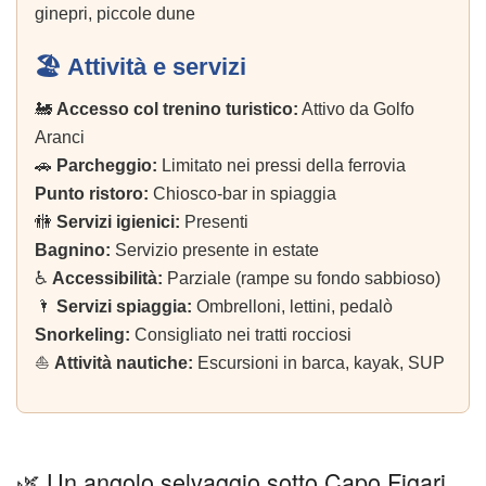
ginepri, piccole dune
🏖️ Attività e servizi
🚂
Accesso col trenino turistico:
Attivo da Golfo
Aranci
🚗
Parcheggio:
Limitato nei pressi della ferrovia
Punto ristoro:
Chiosco-bar in spiaggia
🚻
Servizi igienici:
Presenti
Bagnino:
Servizio presente in estate
♿
Accessibilità:
Parziale (rampe su fondo sabbioso)
🌂
Servizi spiaggia:
Ombrelloni, lettini, pedalò
Snorkeling:
Consigliato nei tratti rocciosi
⛵
Attività nautiche:
Escursioni in barca, kayak, SUP
🌿 Un angolo selvaggio sotto Capo Figari