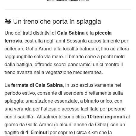
🚂 Un treno che porta in spiaggia
Uno dei tratti distintivi di
Cala Sabina
è la
piccola
ferrovia
, costruita negli anni Sessanta appositamente per
collegare Golfo Aranci alla località balneare, fino ad allora
raggiungibile solo via mare.
Il binario corre a pochi metri
dalla battigia, offrendo scorci panoramici unici mentre il
treno avanza nella vegetazione mediterranea.
La
fermata di Cala Sabina
, in uso esclusivamente nel
periodo estivo, consente di scendere direttamente sulla
spiaggia: una stazione essenziale, a binario unico, con
una veranda per l’attesa e accesso facilitato per persone
con disabilità
.
Attualmente sono circa
10 treni regionali
al
giorno da Golfo Aranci (e alcuni anche da Olbia), con un
tragitto di
4–5 minuti
per coprire i circa 4 km che la