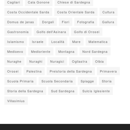
Cagliari
Cala Gonone
Chiese di Sardegna
Costa Occidentale Sarda
Costa Orientale Sarda
Cultura
Domus de janas
Dorgali
Fiori
Fotografia
Gallura
Gastronomia
Golfo dell'Asinara
Golfo di Orosei
Islamismo
Israele
Località
Mare
Matematica
Medioevo
Medioriente
Montagna
Nord Sardegna
Nuraghe
Nuraghi
Nuragici
Ogliastra
Olbia
Orosei
Palestina
Preistoria della Sardegna
Primavera
Scuola Primaria
Scuola Secondaria
Spiagge
Storia
Storia della Sardegna
Sud Sardegna
Sulcis Iglesiente
Villasimius