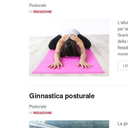
Posturale
DI
REDAZIONE
L'all
per l
Scari
della
flessi
movim
LE
Ginnastica posturale
Posturale
DI
REDAZIONE
La gi