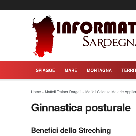
SPIAGGE
MARE
MONTAGNA
TERRI
Home
»
Moffeti Trainer Dorgali
»
Moffeti Scienze Motorie Applic
Ginnastica posturale
Benefici dello Streching