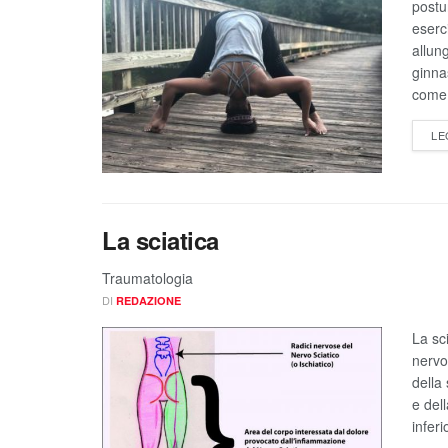
postu
eserci
allung
ginna
come 
LE
La sciatica
Traumatologia
DI
REDAZIONE
La sci
nervo
della
e dell
infer