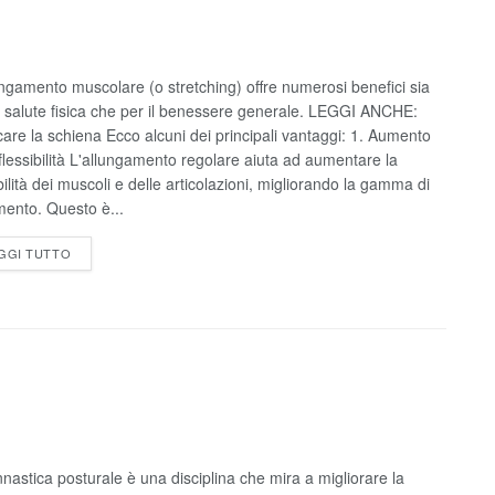
ungamento muscolare (o stretching) offre numerosi benefici sia
a salute fisica che per il benessere generale. LEGGI ANCHE:
care la schiena Ecco alcuni dei principali vantaggi: 1. Aumento
 flessibilità L'allungamento regolare aiuta ad aumentare la
bilità dei muscoli e delle articolazioni, migliorando la gamma di
ento. Questo è...
GGI TUTTO
nnastica posturale è una disciplina che mira a migliorare la