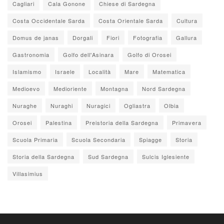
Cagliari
Cala Gonone
Chiese di Sardegna
Costa Occidentale Sarda
Costa Orientale Sarda
Cultura
Domus de janas
Dorgali
Fiori
Fotografia
Gallura
Gastronomia
Golfo dell'Asinara
Golfo di Orosei
Islamismo
Israele
Località
Mare
Matematica
Medioevo
Medioriente
Montagna
Nord Sardegna
Nuraghe
Nuraghi
Nuragici
Ogliastra
Olbia
Orosei
Palestina
Preistoria della Sardegna
Primavera
Scuola Primaria
Scuola Secondaria
Spiagge
Storia
Storia della Sardegna
Sud Sardegna
Sulcis Iglesiente
Villasimius