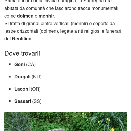
Prima ancora della civiltà nuragica, la Sardegna era
abitata da comunità che lasciarono tracce monumentali
come
dolmen
e
menhir
.
Si tratta di grandi pietre verticali (menhir) o coperte da
lastre orizzontali (dolmen), legate a riti religiosi e funerari
del
Neolitico
.
Dove trovarli
Goni
(CA)
Dorgali
(NU)
Laconi
(OR)
Sassari
(SS)