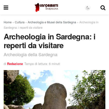
Home
»
Cultura
»
Archeologia e Musei della Sardegna
»
Archeologia in
Sardegna: i reperti da visitare
Archeologia in Sardegna: i
reperti da visitare
Archeologia della Sardegna
di
Redazione
Tempo di lettura: 6 minuti