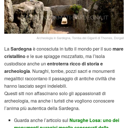
Archeologia in Sardegna, Tomba dei Giganti di Thomes, Dorgali
La
Sardegna
è conosciuta in tutto il mondo per il suo
mare
cristallino
e le sue spiagge mozzafiato, ma l’isola
custodisce anche un
entroterra ricco di storia e
archeologia
. Nuraghi, tombe, pozzi sacri e monumenti
megalitici raccontano il passaggio di antiche civiltà che
hanno lasciato segni indelebili.
Questi siti non affascinano solo gli appassionati di
archeologia, ma anche i turisti che vogliono conoscere
l’anima più autentica della Sardegna.
Guarda anche l’articolo sul
Nuraghe Losa: uno dei
monumenti nuragici meglio conservati della