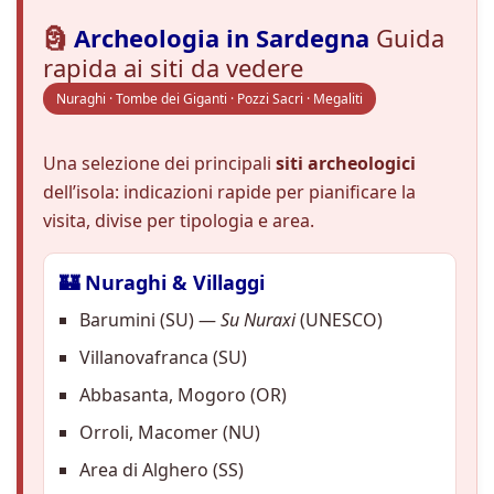
🗿
Archeologia in Sardegna
Guida
rapida ai siti da vedere
Nuraghi · Tombe dei Giganti · Pozzi Sacri · Megaliti
Una selezione dei principali
siti archeologici
dell’isola: indicazioni rapide per pianificare la
visita, divise per tipologia e area.
🏰 Nuraghi & Villaggi
Barumini (SU) —
Su Nuraxi
(UNESCO)
Villanovafranca (SU)
Abbasanta, Mogoro (OR)
Orroli, Macomer (NU)
Area di Alghero (SS)