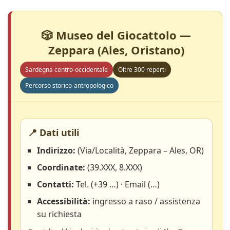
🎲 Museo del Giocattolo —
Zeppara (Ales, Oristano)
Sardegna centro-occidentale
Oltre 300 reperti
Percorso storico-antropologico
📍 Dati utili
Indirizzo:
(Via/Località, Zeppara – Ales, OR)
Coordinate:
(39.XXX, 8.XXX)
Contatti:
Tel. (+39 …) · Email (…)
Accessibilità:
ingresso a raso / assistenza
su richiesta