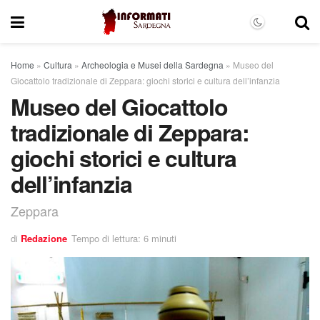
Home
»
Cultura
»
Archeologia e Musei della Sardegna
»
Museo del
Giocattolo tradizionale di Zeppara: giochi storici e cultura dell’infanzia
Museo del Giocattolo
tradizionale di Zeppara:
giochi storici e cultura
dell’infanzia
Zeppara
di
Redazione
Tempo di lettura: 6 minuti