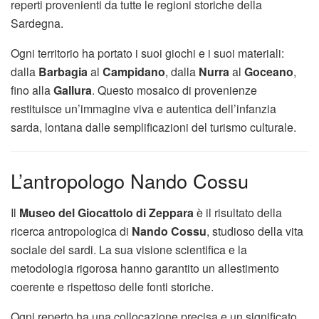
reperti provenienti da tutte le regioni storiche della
Sardegna.
Ogni territorio ha portato i suoi giochi e i suoi materiali:
dalla
Barbagia
al
Campidano
, dalla
Nurra
al
Goceano
,
fino alla
Gallura
. Questo mosaico di provenienze
restituisce un’immagine viva e autentica dell’infanzia
sarda, lontana dalle semplificazioni del turismo culturale.
L’antropologo Nando Cossu
Il
Museo del Giocattolo di Zeppara
è il risultato della
ricerca antropologica di
Nando Cossu
, studioso della vita
sociale dei sardi. La sua visione scientifica e la
metodologia rigorosa hanno garantito un allestimento
coerente e rispettoso delle fonti storiche.
Ogni reperto ha una collocazione precisa e un significato