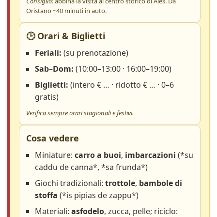
Consiglio:
abbina la visita al centro storico di Ales. Da
Oristano ~40 minuti in auto.
🕒 Orari & Biglietti
Feriali:
(su prenotazione)
Sab–Dom:
(10:00–13:00 · 16:00–19:00)
Biglietti:
(intero € … · ridotto € … · 0–6
gratis)
Verifica sempre orari stagionali e festivi.
Cosa vedere
Miniature:
carro a buoi
,
imbarcazioni
(*su
caddu de canna*, *sa frunda*)
Giochi tradizionali:
trottole
,
bambole di
stoffa
(*is pipias de zappu*)
Materiali:
asfodelo
, zucca, pelle; riciclo: