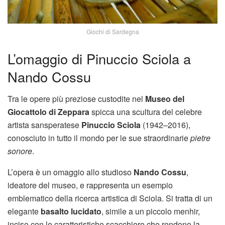
Giochi di Sardegna
L’omaggio di Pinuccio Sciola a
Nando Cossu
Tra le opere più preziose custodite nel
Museo del
Giocattolo di Zeppara
spicca una scultura del celebre
artista sansperatese
Pinuccio Sciola
(1942–2016),
conosciuto in tutto il mondo per le sue straordinarie
pietre
sonore
.
L’opera è un omaggio allo studioso
Nando Cossu
,
ideatore del museo, e rappresenta un esempio
emblematico della ricerca artistica di Sciola. Si tratta di un
elegante
basalto lucidato
, simile a un piccolo menhir,
inciso con le caratteristiche scacchiere che rendono la