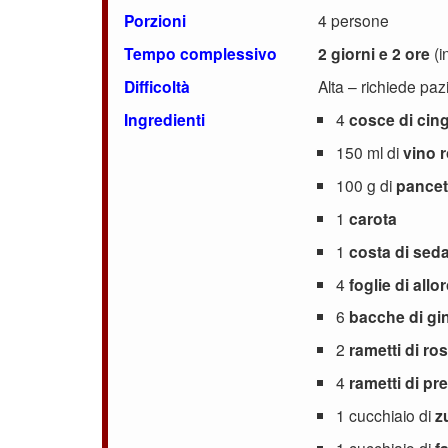
Porzioni
4 persone
Tempo complessivo
2 giorni e 2 ore
(i
Difficoltà
Alta – richiede paz
Ingredienti
4
cosce di cing
150 ml di
vino 
100 g di
pancet
1
carota
1
costa di sed
4
foglie di allo
6
bacche di gi
2
rametti di ro
4
rametti di p
1 cucchiaio di
z
1 cucchiaio di