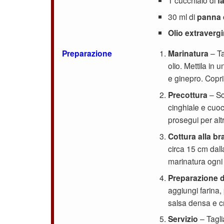
f
30 ml di
panna 
Olio extravergi
Preparazione
Marinatura
– Ta
olio. Mettila in
e ginepro. Copri
Precottura
– Sc
cinghiale e cuo
prosegui per alt
Cottura alla br
circa 15 cm dal
marinatura ogni 
Preparazione d
aggiungi farina
salsa densa e 
Servizio
– Tagli