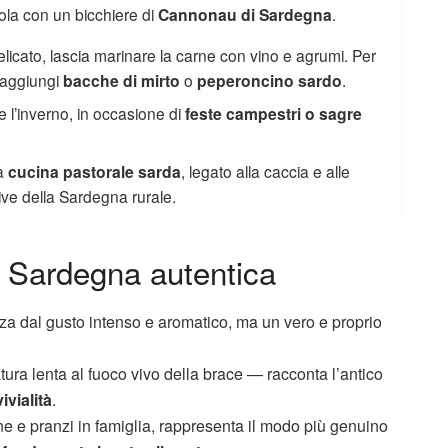
a con un bicchiere di
Cannonau di Sardegna
.
licato, lascia marinare la carne con vino e agrumi. Per
 aggiungi
bacche di mirto
o
peperoncino sardo
.
e l’inverno, in occasione di
feste campestri o sagre
la
cucina pastorale sarda
, legato alla caccia e alle
tive della Sardegna rurale.
a Sardegna autentica
za dal gusto intenso e aromatico, ma un vero e proprio
ura lenta al fuoco vivo della brace — racconta l’antico
ivialità
.
ne e pranzi in famiglia, rappresenta il modo più genuino