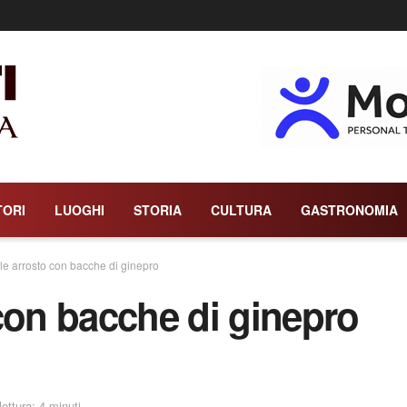
TORI
LUOGHI
STORIA
CULTURA
GASTRONOMIA
le arrosto con bacche di ginepro
con bacche di ginepro
ettura: 4 minuti