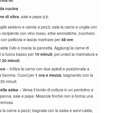
arina 00
da cucina
ne di oliva
, sale e pepe q.b.
glia sedano e carota a pezzi, sala la carne e ungila con
 un recipiente con vino rosso, erbe aromatiche, zucchero
 con pellicola e lascia marinare per
48 ore
.
alda l’olio e rosola la pancetta. Aggiungi la carne di
ci a fuoco basso per
10 minuti
, poi unisci la marinatura e
ri
20 minuti
.
ace
– Infilza la carne con due spiedi e posizionala a
la fiamma. Cuoci per
1 ora e mezza
, bagnando con la
30 minuti.
ella salsa
– Versa il fondo di cottura in un pentolino e
, panna, sale e pepe. Mescola finché non si forma una
cremosa.
a la carne a pezzi, bagnala con la salsa e servi calda,