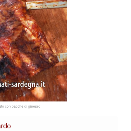
sto con bacche di ginepro
ardo