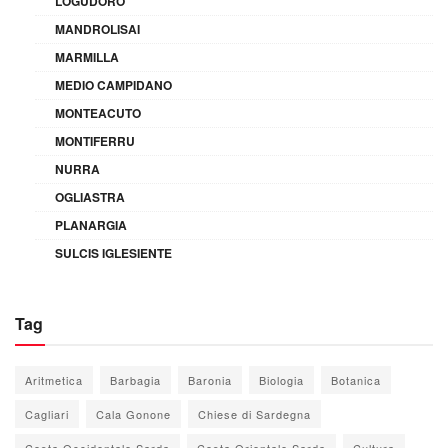
LOGUDORO
MANDROLISAI
MARMILLA
MEDIO CAMPIDANO
MONTEACUTO
MONTIFERRU
NURRA
OGLIASTRA
PLANARGIA
SULCIS IGLESIENTE
Tag
Aritmetica
Barbagia
Baronia
Biologia
Botanica
Cagliari
Cala Gonone
Chiese di Sardegna
Costa Occidentale Sarda
Costa Orientale Sarda
Cultura