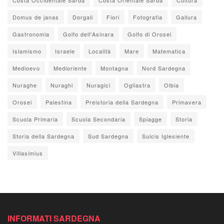
Domus de janas
Dorgali
Fiori
Fotografia
Gallura
Gastronomia
Golfo dell'Asinara
Golfo di Orosei
Islamismo
Israele
Località
Mare
Matematica
Medioevo
Medioriente
Montagna
Nord Sardegna
Nuraghe
Nuraghi
Nuragici
Ogliastra
Olbia
Orosei
Palestina
Preistoria della Sardegna
Primavera
Scuola Primaria
Scuola Secondaria
Spiagge
Storia
Storia della Sardegna
Sud Sardegna
Sulcis Iglesiente
Villasimius
INFORMATI SARDEGNA