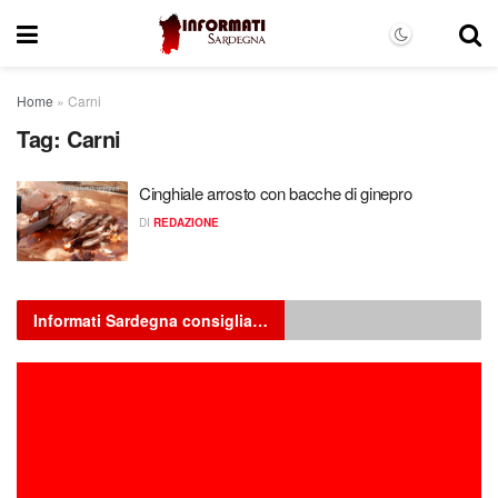
Home
»
Carni
Tag:
Carni
Cinghiale arrosto con bacche di ginepro
DI
REDAZIONE
Informati Sardegna consiglia…