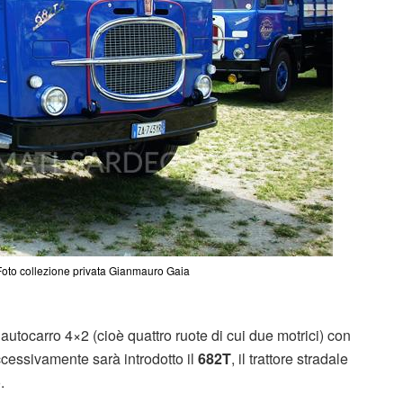
 Foto collezione privata Gianmauro Gaia
 autocarro 4×2 (cioè quattro ruote di cui due motrici) con
ccessivamente sarà introdotto il
682T
, il trattore stradale
.