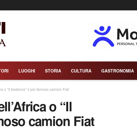
TORI
LUOGHI
STORIA
CULTURA
GASTRONOMIA
rica o “Il bestione” il più famoso camion Fiat
ll’Africa o “Il
amoso camion Fiat