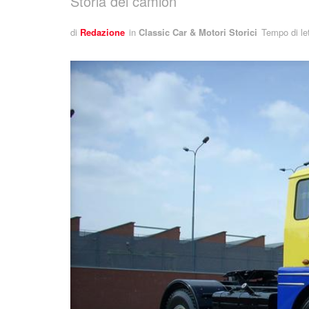
Storia dei camion
di
Redazione
in
Classic Car & Motori Storici
Tempo di let