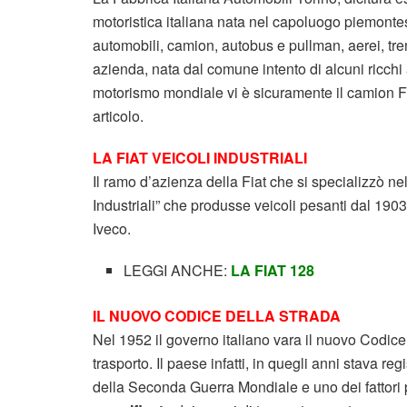
motoristica italiana nata nel capoluogo piemont
automobili, camion, autobus e pullman, aerei, tren
azienda, nata dal comune intento di alcuni ricchi a
motorismo mondiale vi è sicuramente il camion Fia
articolo.
LA FIAT VEICOLI INDUSTRIALI
Il ramo d’azienza della Fiat che si specializzò nel
Industriali” che produsse veicoli pesanti dal 1903
Iveco.
LEGGI ANCHE:
LA FIAT 128
IL NUOVO CODICE DELLA STRADA
Nel 1952 il governo italiano vara il nuovo Codice
trasporto. Il paese infatti, in quegli anni stava r
della Seconda Guerra Mondiale e uno dei fattori 