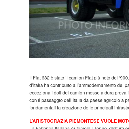
Il Fiat 682 è stato il camion Fiat più noto del ‘9
d’Italia ha contribuito all’ammodernamento del pae
eccezionali doti del camion messe a dura prova i
con il passaggio dell’Italia da paese agricolo a p
fondamentali la creazione delle principali infrastru
L’ARISTOCRAZIA PIEMONTESE VUOLE MOTO
La Fabbrica Italiana Automobili Torino, dicitura e