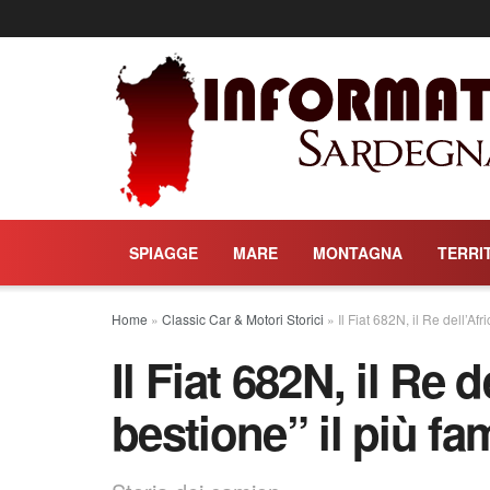
SPIAGGE
MARE
MONTAGNA
TERRI
Home
»
Classic Car & Motori Storici
»
Il Fiat 682N, il Re dell’Af
Il Fiat 682N, il Re de
bestione” il più f