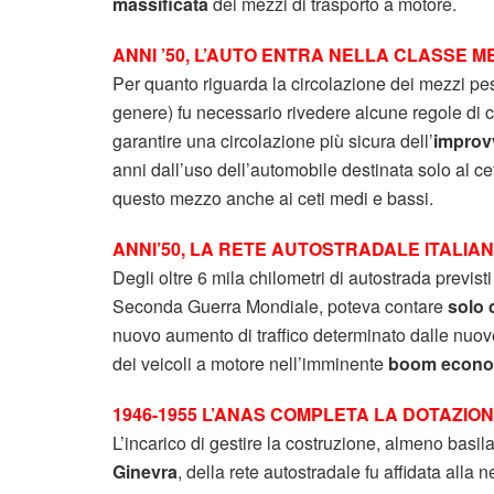
massificata
dei mezzi di trasporto a motore.
ANNI ’50, L’AUTO ENTRA NELLA CLASSE M
Per quanto riguarda la circolazione dei mezzi pesa
genere) fu necessario rivedere alcune regole di c
garantire una circolazione più sicura dell’
improvv
anni dall’uso dell’automobile destinata solo al ce
questo mezzo anche ai ceti medi e bassi.
ANNI’50, LA RETE AUTOSTRADALE ITALIAN
Degli oltre 6 mila chilometri di autostrada previst
Seconda Guerra Mondiale, poteva contare
solo 
nuovo aumento di traffico determinato dalle nuove
dei veicoli a motore nell’imminente
boom econo
1946-1955 L’ANAS COMPLETA LA DOTAZION
L’incarico di gestire la costruzione, almeno basilare
Ginevra
, della rete autostradale fu affidata alla