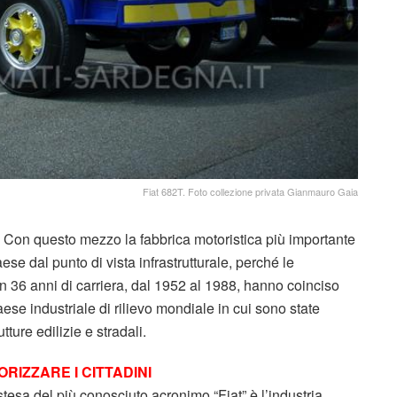
Fiat 682T. Foto collezione privata Gianmauro Gaia
00. Con questo mezzo la fabbrica motoristica più importante
se dal punto di vista infrastrutturale, perché le
n 36 anni di carriera, dal 1952 al 1988, hanno coinciso
aese industriale di rilievo mondiale in cui sono state
tture edilizie e stradali.
RIZZARE I CITTADINI
stesa del più conosciuto acronimo “Fiat” è l’industria