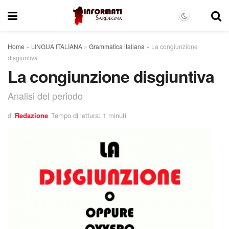
Home
»
LINGUA ITALIANA
»
Grammatica italiana
»
La congiunzione
disgiuntiva
La congiunzione disgiuntiva
Analisi del periodo
di
Redazione
Tempo di lettura: 1 minuti