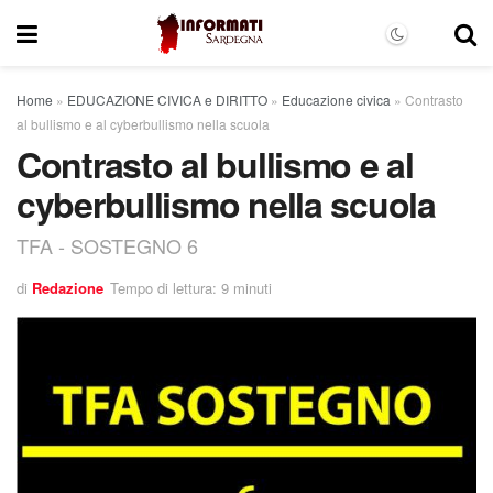
Home
»
EDUCAZIONE CIVICA e DIRITTO
»
Educazione civica
»
Contrasto
al bullismo e al cyberbullismo nella scuola
Contrasto al bullismo e al
cyberbullismo nella scuola
TFA - SOSTEGNO 6
di
Redazione
Tempo di lettura: 9 minuti