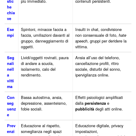
più immediato.
contenuti persistenti.
stic
he
chia
ve
Spintoni, minacce faccia a
Insulti in chat, condivisione
Ese
faccia, umiliazioni davanti al
non consensuale di foto,
mpi
hate
gruppo, danneggiamento di
, gruppi per deridere la
speech
oggetti.
vittima.
Lividi/oggetti rovinati, paura
Ansia all’uso del telefono,
Seg
di andare a scuola,
cancellazione profili, ritiro
nali
isolamento, calo del
sociale, disturbi del sonno,
nell
rendimento.
ipervigilanza online.
a
vitti
ma
Bassa autostima, ansia,
Effetti psicologici amplificati
Con
depressione, assenteismo,
dalla
e
seg
persistenza
fobie sociali.
degli atti online.
uenz
pubblicità
e
Educazione al rispetto,
Educazione digitale, privacy
Prev
sorveglianza negli spazi
impostazioni,
enzi