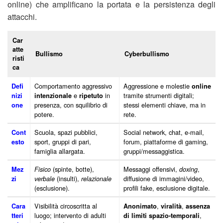
online) che amplificano la portata e la persistenza degli
attacchi.
Car
atte
Bullismo
Cyberbullismo
risti
ca
Comportamento aggressivo
Aggressione e molestie
Defi
online
e
in
tramite strumenti digitali;
nizi
intenzionale
ripetuto
presenza, con squilibrio di
stessi elementi chiave, ma in
one
potere.
rete.
Scuola, spazi pubblici,
Social network, chat, e-mail,
Cont
sport, gruppi di pari,
forum, piattaforme di gaming,
esto
famiglia allargata.
gruppi/messaggistica.
(spinte, botte),
Messaggi offensivi,
,
Mez
Fisico
doxing
(insulti),
diffusione di immagini/video,
zi
verbale
relazionale
(esclusione).
profili fake, esclusione digitale.
Visibilità circoscritta al
,
,
Cara
Anonimato
viralità
assenza
luogo; intervento di adulti
,
tteri
di limiti spazio-temporali