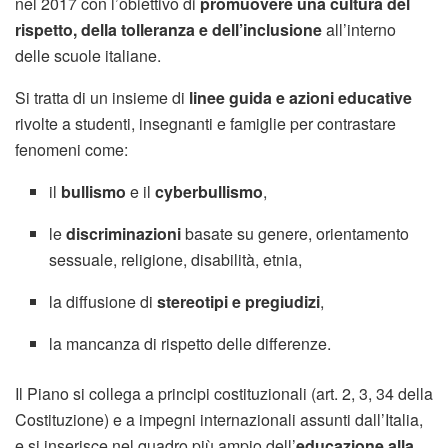
nel 2017 con l’obiettivo di
promuovere una cultura del
rispetto, della tolleranza e dell’inclusione
all’interno
delle scuole italiane.
Si tratta di un insieme di
linee guida e azioni educative
rivolte a studenti, insegnanti e famiglie per contrastare
fenomeni come:
il
bullismo
e il
cyberbullismo
,
le
discriminazioni
basate su genere, orientamento
sessuale, religione, disabilità, etnia,
la diffusione di
stereotipi e pregiudizi
,
la mancanza di rispetto delle differenze.
Il Piano si collega a principi costituzionali (art. 2, 3, 34 della
Costituzione) e a impegni internazionali assunti dall’Italia,
e si inserisce nel quadro più ampio dell’
educazione alla