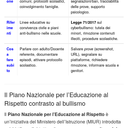
comuni, protocolli scolastici,
segnalazioni/ban, tracciabilità
one
coinvolgimento famiglie.
delle prove, supporto
psicologico.
Linee educative su
sul
Rifer
Legge 71/2017
convivenza civile e piani
cyberbullismo: tutela dei
ime
anti-bullismo nelle scuole.
minori, rimozione contenuti
nti
illeciti, procedure scolastiche.
Parlare con adulto/Docente
Salvare
(screenshot,
Cos
prove
referente, documentare
URL), segnalare su
a
episodi, attivare protocollo
piattaforme, richiedere
fare
scolastico.
rimozione, informare scuola e
subi
genitori.
to
Il Piano Nazionale per l’Educazione al
Rispetto contrasto al bullismo
Il
Piano Nazionale per l’Educazione al Rispetto
è
un’iniziativa del Ministero dell’Istruzione (MIUR) introdotta