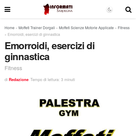
Home
»
Moffeti Trainer Dorgali
»
Moffeti Scienze Motorie Applicate
»
Fitness
»
Emorroidi, esercizi di ginnastica
Emorroidi, esercizi di
ginnastica
Fitness
di
Redazione
Tempo di lettura: 3 minuti