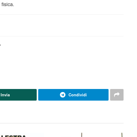
fisica.
Y
Invia
Condividi