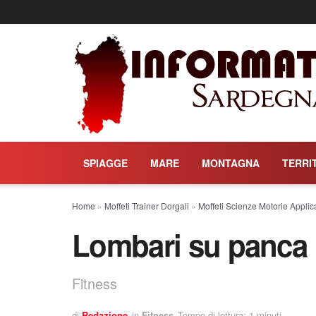
SPIAGGE
MARE
MONTAGNA
TERRI
Home
»
Moffeti Trainer Dorgali
»
Moffeti Scienze Motorie Applic
Lombari su panca
Fitness
di
Redazione
in
Fitness
Tempo di lettura: 1 minuti