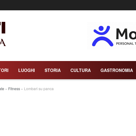
TORI
LUOGHI
STORIA
CULTURA
GASTRONOMIA
ate
»
Fitness
»
Lombari su panca