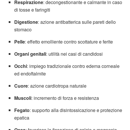
Respirazione
: decongestionante e calmante in caso
di tosse e faringiti
Digestione
: azione antibatterica sulle pareti dello
stomaco
Pelle
: effetto emolliente contro scottature e ferite
Organi genitali
: utilità nei casi di candidosi
Occhi
: impiego tradizionale contro edema corneale
ed endoftalmite
Cuore
: azione cardiotropa naturale
Muscoli
: incremento di forza e resistenza
Fegato
: supporto alla disintossicazione e protezione
epatica
Ossa
: favorisce la fissazione di calcio e magnesio