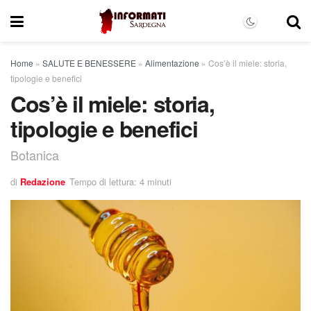
Home
»
SALUTE E BENESSERE
»
Alimentazione
»
Cos’è il miele: storia,
tipologie e benefici
Cos’è il miele: storia,
tipologie e benefici
Botanica
di
Redazione
Tempo di lettura: 4 minuti