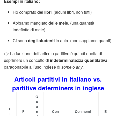
Esempi in italiano:
Ho comprato
dei libri
. (alcuni libri, non tutti)
Abbiamo mangiato
delle mele
. (una quantità
indefinita di mele)
Ci sono
degli studenti
in aula. (non sappiamo quanti)
👉 La funzione dell’articolo partitivo è quindi quella di
esprimere un concetto di
indeterminatezza quantitativa
,
paragonabile all’uso inglese di
some
o
any
.
Articoli partitivi in italiano vs.
partitive determiners in inglese
Q
u
a
L
F
n
Con
Con nomi
E
i