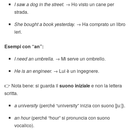
I saw a dog in the street.
→ Ho visto un cane per
strada.
She bought a book yesterday.
→ Ha comprato un libro
ieri.
Esempi con “an”:
I need an umbrella.
→ Mi serve un ombrello.
He is an engineer.
→ Lui è un ingegnere.
👉 Nota bene: si guarda il
suono iniziale
e non la lettera
scritta.
a university
(perché “university” inizia con suono [ju:]).
an hour
(perché “hour” si pronuncia con suono
vocalico).