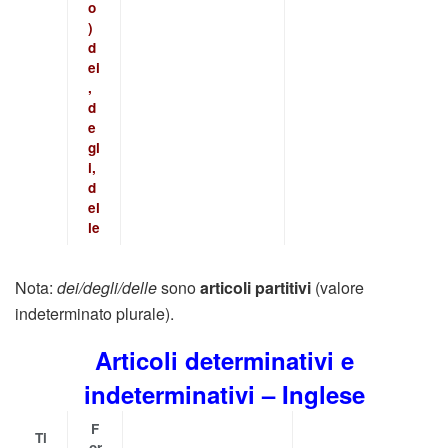
o
)
d
ei
,
d
e
gl
i,
d
el
le
Nota:
dei/degli/delle
sono
articoli partitivi
(valore
indeterminato plurale).
Articoli determinativi e
indeterminativi – Inglese
F
Ti
or