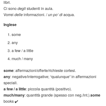
libri.
Ci sono
degli
studenti in aula.
Vorrei
delle
informazioni. /
un po’ di
acqua.
Inglese
some
any
a few / a little
much / many
some
: affermazioni/offerte/richieste cortesi.
any
: negative/interrogative; “qualunque” in affermazioni
speciali.
a few / a little
: piccola quantità (positivo).
much/many
: quantità grande (spesso con neg./int.).
some
books ✔️