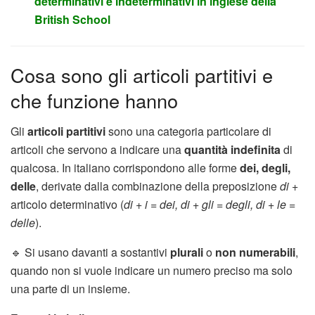
determinativi e indeterminativi in inglese della
British School
Cosa sono gli articoli partitivi e
che funzione hanno
Gli
articoli partitivi
sono una categoria particolare di
articoli che servono a indicare una
quantità indefinita
di
qualcosa. In italiano corrispondono alle forme
dei, degli,
delle
, derivate dalla combinazione della preposizione
di
+
articolo determinativo (
di + i = dei, di + gli = degli, di + le =
delle
).
🔹 Si usano davanti a sostantivi
plurali
o
non numerabili
,
quando non si vuole indicare un numero preciso ma solo
una parte di un insieme.