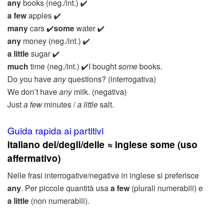
any
books (neg./int.) ✔️
a few
apples ✔️
many
cars ✔️
some
water ✔️
any
money (neg./int.) ✔️
a little
sugar ✔️
much
time (neg./int.) ✔️I bought
some
books.
Do you have
any
questions? (interrogativa)
We don’t have
any
milk. (negativa)
Just
a few
minutes /
a little
salt.
Guida rapida ai partitivi
italiano dei/degli/delle ≈ inglese some (uso
affermativo)
Nelle frasi interrogative/negative in inglese si preferisce
any
. Per piccole quantità usa
a few
(plurali numerabili) e
a little
(non numerabili).