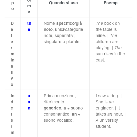
p
Quando si usa
Esempi
m
o
e
Nome
book on
D
th
specifico/già
The
, unici/categorie
the table is
e
e
noto
note, superlativi;
mine. |
t
The
singolare o plurale.
children are
e
playing. |
r
The
sun rises in the
m
east.
in
a
ti
v
o
Prima menzione,
I saw
dog. |
In
a
a
riferimento
She is
d
a
an
.
+ suono
engineer. | It
e
n
generico
a
consonantico;
+
takes
hour. |
t
an
an
suono vocalico.
university
e
A
student.
r
m