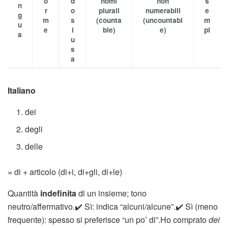
o
d
nomi
non
s
n
r
o
plurali
numerabili
e
g
m
s
(counta
(uncountabl
m
u
e
i
ble)
e)
pi
a
u
s
a
Italiano
dei
degli
delle
= di + articolo (di+i, di+gli, di+le)
Quantità
indefinita
di un insieme; tono
neutro/affermativo.✔️ Sì: indica “alcuni/alcune”.✔️ Sì (meno
frequente): spesso si preferisce “un po’ di”.Ho comprato
dei