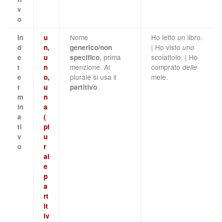
v
o
Nome
Ho letto
libro.
In
u
un
| Ho visto
d
n,
generico/non
uno
, prima
scoiattolo. | Ho
e
u
specifico
menzione. Al
comprato
t
n
delle
plurale si usa il
mele.
e
o,
.
r
u
partitivo
m
n
in
a
a
(
ti
pl
v
u
o
r
al
e
p
a
rt
it
iv