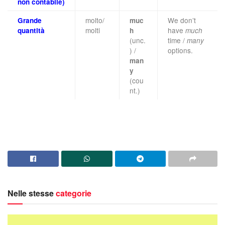
non contabile)
molto/
We don’t
Grande
muc
molti
have
quantità
h
much
(unc.
time /
many
) /
options.
man
y
(cou
nt.)
Nelle stesse
categorie