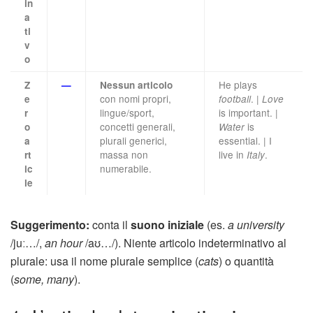
in
a
ti
v
o
He plays
Z
—
Nessun articolo
con nomi propri,
. |
e
football
Love
lingue/sport,
is important. |
r
concetti generali,
is
o
Water
plurali generici,
essential. | I
a
massa non
live in
.
rt
Italy
numerabile.
ic
le
Suggerimento:
conta il
suono iniziale
(es.
a university
/juː…/,
an hour
/aʊ…/). Niente articolo indeterminativo al
plurale: usa il nome plurale semplice (
cats
) o quantità
(
some, many
).