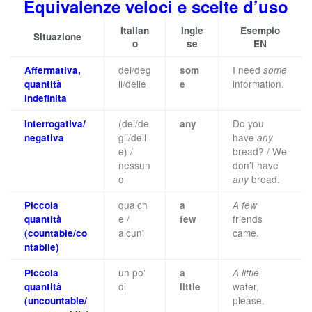
Equivalenze veloci e scelte d’uso
Italian
Ingle
Esempio
Situazione
o
se
EN
dei/deg
I need
Affermativa,
som
some
li/delle
information.
quantità
e
indefinita
(dei/de
Do you
Interrogativa/
any
gli/dell
have
negativa
any
e) /
bread? / We
nessun
don’t have
o
bread.
any
qualch
Piccola
a
A few
e /
friends
quantità
few
alcuni
came.
(countable/co
ntabile)
un po’
Piccola
a
A little
di
water,
quantità
little
please.
(uncountable/