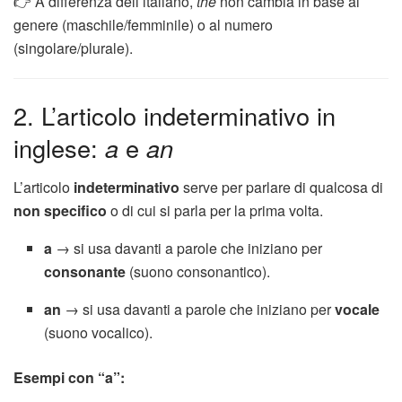
👉 A differenza dell’italiano,
the
non cambia in base al
genere (maschile/femminile) o al numero
(singolare/plurale).
2. L’articolo indeterminativo in
inglese:
a
e
an
L’articolo
indeterminativo
serve per parlare di qualcosa di
non specifico
o di cui si parla per la prima volta.
a
→ si usa davanti a parole che iniziano per
consonante
(suono consonantico).
an
→ si usa davanti a parole che iniziano per
vocale
(suono vocalico).
Esempi con “a”: