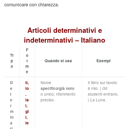
comunicare con chiarezza.
Articoli determinativi e
indeterminativi – Italiano
F
Ti
o
p
r
Quando si usa
Esempi
o
m
e
Nome
libro sul tavolo
D
il,
Il
è mio. |
e
lo
specifico/già noto
Gli
o unico; riferimento
studenti entrano.
t
,
preciso.
|
Luna.
e
la
La
r
i,
m
gl
in
i,
a
le
ti