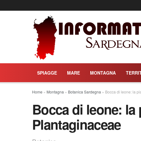
SPIAGGE
MARE
MONTAGNA
TERRI
Home
»
Montagna
»
Botanica Sardegna
»
Bocca di leone: la p
Bocca di leone: la 
Plantaginaceae