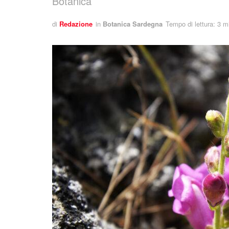
Botanica
di
Redazione
in
Botanica Sardegna
Tempo di lettura: 3 m