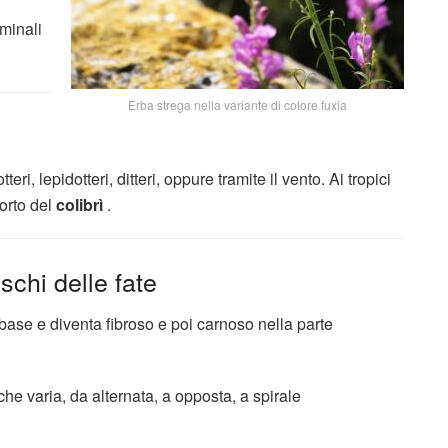
minali
Erba strega nella variante di colore fuxia
eri, lepidotteri, ditteri, oppure tramite il vento. Ai tropici
orto del
colibrì
.
schi delle fate
 base e diventa fibroso e poi carnoso nella parte
che varia, da alternata, a opposta, a spirale