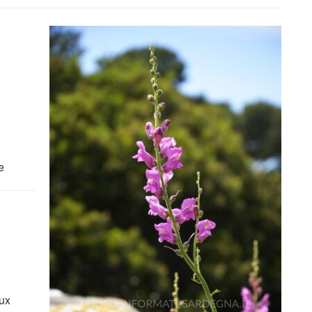
e
e
aux