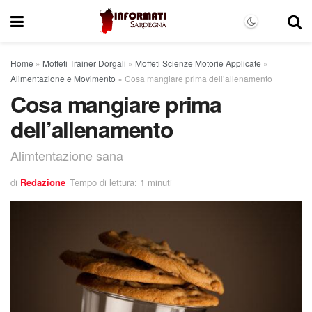
Home
»
Moffeti Trainer Dorgali
»
Moffeti Scienze Motorie Applicate
»
Alimentazione e Movimento
»
Cosa mangiare prima dell’allenamento
Cosa mangiare prima
dell’allenamento
Alimtentazione sana
di
Redazione
Tempo di lettura: 1 minuti