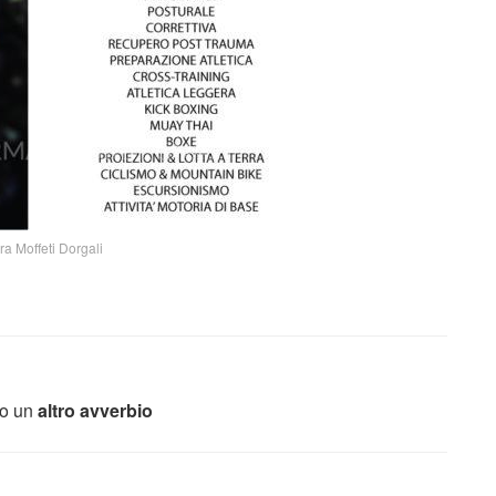
ra Moffeti Dorgali
o un
altro avverbio