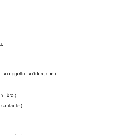
a:
 un oggetto, un’idea, ecc.).
 libro.)
 cantante.)