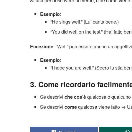
Si usa per descrivere un verbo, cioè come viene 
Esempio
:
“He sings well.” (Lui canta bene.)
“You did well on the test.” (Hai fatto bene
Eccezione
: “Well” può essere anche un aggettiv
Esempio
:
“I hope you are well.” (Spero tu stia ben
3. Come ricordarlo facilment
Se descrivi
che cos’è
qualcosa o qualcun
Se descrivi
come
qualcosa viene fatto → 