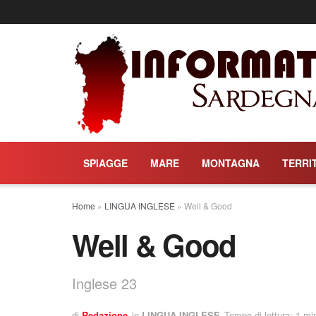
SPIAGGE
MARE
MONTAGNA
TERRI
Home
»
LINGUA INGLESE
»
Well & Good
Well & Good
Inglese 23
di
Redazione
in
LINGUA INGLESE
Tempo di lettura: 1 mi