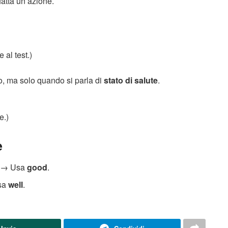
fatta un’azione.
 al test.)
o, ma solo quando si parla di
stato di salute
.
e.)
e
o → Usa
good
.
Usa
well
.