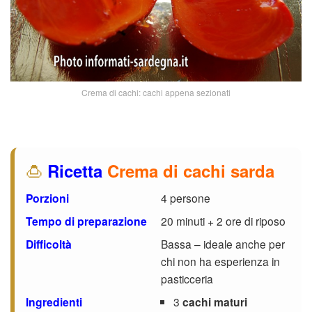
Crema di cachi: cachi appena sezionati
🍮
Ricetta
Crema di cachi sarda
Porzioni
4 persone
Tempo di preparazione
20 minuti + 2 ore di riposo
Difficoltà
Bassa – ideale anche per
chi non ha esperienza in
pasticceria
Ingredienti
3
cachi maturi