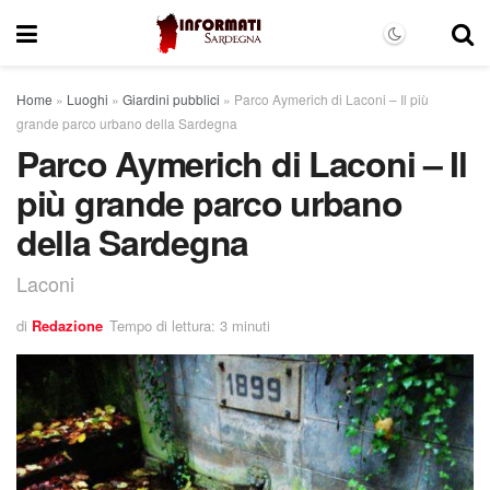
Home
»
Luoghi
»
Giardini pubblici
»
Parco Aymerich di Laconi – Il più
grande parco urbano della Sardegna
Parco Aymerich di Laconi – Il
più grande parco urbano
della Sardegna
Laconi
di
Redazione
Tempo di lettura: 3 minuti