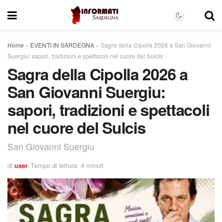
Home
»
EVENTI IN SARDEGNA
»
Sagra della Cipolla 2026 a San Giovanni
Suergiu: sapori, tradizioni e spettacoli nel cuore del Sulcis
Sagra della Cipolla 2026 a
San Giovanni Suergiu:
sapori, tradizioni e spettacoli
nel cuore del Sulcis
San Giovanni Suergiu
di
user
Tempo di lettura: 4 minuti