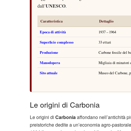
UNESCO
dall’
.
Caratteristica
Dettaglio
Epoca di attività
1937 – 1964
Superficie complesso
33 ettari
Produzione
Carbone fossile del b
Manodopera
Migliaia di minatori e
Sito attuale
Museo del Carbone, 
Le origini di Carbonia
Le origini di
Carbonia
affondano nell’antichità pi
preistoriche dedite a un’economia agro-pastorale.