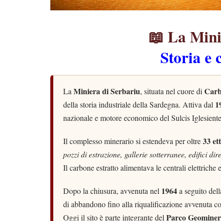
📖 La Mini
Storia e 
Miniera di Serbariu
Carb
La
, situata nel cuore di
1
della storia industriale della Sardegna. Attiva dal
nazionale e motore economico del Sulcis Iglesiente,
33 et
Il complesso minerario si estendeva per oltre
pozzi di estrazione, gallerie sotterranee, edifici di
Il carbone estratto alimentava le centrali elettriche 
1964
Dopo la chiusura, avvenuta nel
a seguito dell
di abbandono fino alla riqualificazione avvenuta co
Parco Geominera
Oggi il sito è parte integrante del