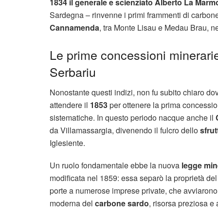
1834 il generale e scienziato Alberto La Marm
Sardegna – rinvenne i primi frammenti di carbone f
Cannamenda
, tra Monte Lisau e Medau Brau, nell
Le prime concessioni minerarie
Serbariu
Nonostante questi indizi, non fu subito chiaro dov
attendere il
1853
per ottenere la prima concessio
sistematiche. In questo periodo nacque anche il
da Villamassargia, divenendo il fulcro dello
sfru
Iglesiente.
Un ruolo fondamentale ebbe la nuova
legge min
modificata nel 1859: essa separò la proprietà del
porte a numerose imprese private, che avviarono ric
moderna del
carbone sardo
, risorsa preziosa e