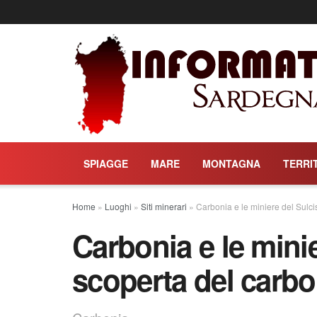
SPIAGGE
MARE
MONTAGNA
TERRI
Home
»
Luoghi
»
Siti minerari
»
Carbonia e le miniere del Sulcis
Carbonia e le minie
scoperta del carbon