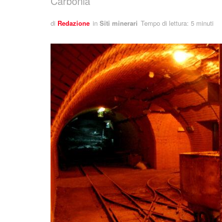
Carbonia
di
Redazione
in
Siti minerari
Tempo di lettura: 5 minuti