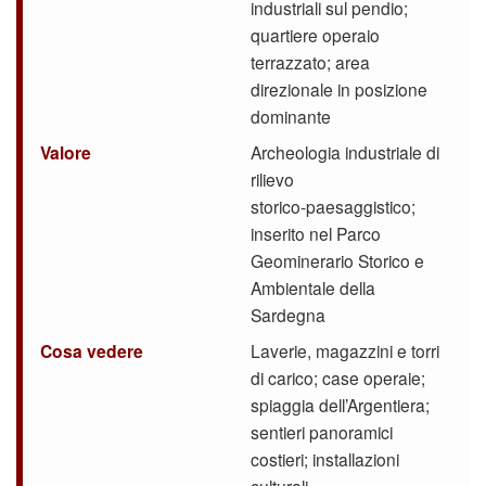
industriali sul pendio;
quartiere operaio
terrazzato; area
direzionale in posizione
dominante
Valore
Archeologia industriale di
rilievo
storico‑paesaggistico;
inserito nel Parco
Geominerario Storico e
Ambientale della
Sardegna
Cosa vedere
Laverie, magazzini e torri
di carico; case operaie;
spiaggia dell’Argentiera;
sentieri panoramici
costieri; installazioni