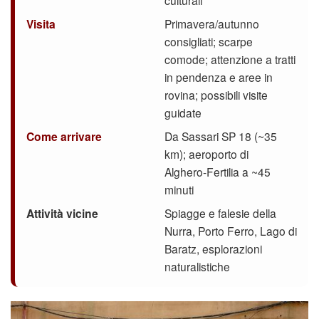
culturali
Visita
Primavera/autunno
consigliati; scarpe
comode; attenzione a tratti
in pendenza e aree in
rovina; possibili visite
guidate
Come arrivare
Da Sassari SP 18 (~35
km); aeroporto di
Alghero‑Fertilia a ~45
minuti
Attività vicine
Spiagge e falesie della
Nurra, Porto Ferro, Lago di
Baratz, esplorazioni
naturalistiche