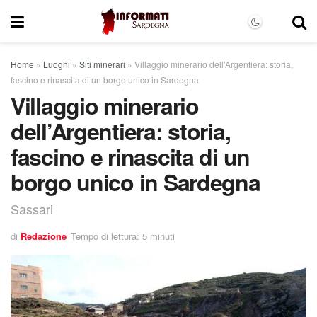
Home
»
Luoghi
»
Siti minerari
»
Villaggio minerario dell’Argentiera: storia,
fascino e rinascita di un borgo unico in Sardegna
Villaggio minerario
dell’Argentiera: storia,
fascino e rinascita di un
borgo unico in Sardegna
Sassari
di
Redazione
Tempo di lettura: 5 minuti