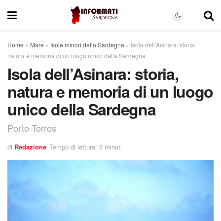
Home
»
Mare
»
Isole minori della Sardegna
»
Isola dell’Asinara: storia,
natura e memoria di un luogo unico della Sardegna
Isola dell’Asinara: storia,
natura e memoria di un luogo
unico della Sardegna
Porto Torres
di
Redazione
Tempo di lettura: 6 minuti