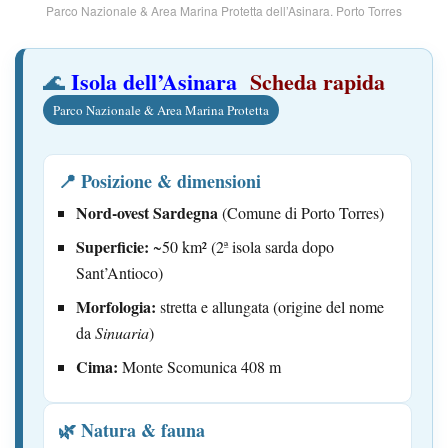
Parco Nazionale & Area Marina Protetta dell’Asinara. Porto Torres
Isola dell’Asinara
Scheda rapida
🌊
Parco Nazionale & Area Marina Protetta
📍 Posizione & dimensioni
Nord-ovest Sardegna
(Comune di Porto Torres)
Superficie:
~50 km² (2ª isola sarda dopo
Sant’Antioco)
Morfologia:
stretta e allungata (origine del nome
da
Sinuaria
)
Cima:
Monte Scomunica 408 m
🌿 Natura & fauna