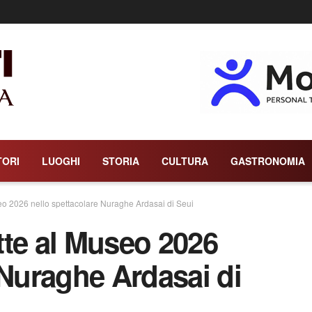
TORI
LUOGHI
STORIA
CULTURA
GASTRONOMIA
useo 2026 nello spettacolare Nuraghe Ardasai di Seui
otte al Museo 2026
 Nuraghe Ardasai di