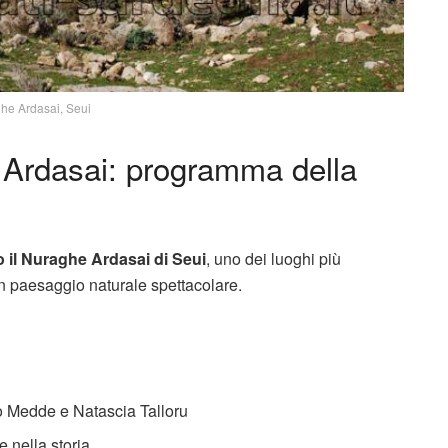
he Ardasai, Seui
 Ardasai: programma della
o il Nuraghe Ardasai di Seui
, uno dei luoghi più
un paesaggio naturale spettacolare.
 Medde e Natascia Talloru
e nella storia