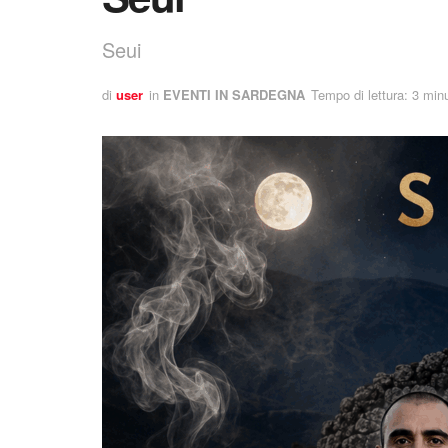
Seui
di
user
in
EVENTI IN SARDEGNA
Tempo di lettura: 3 minu