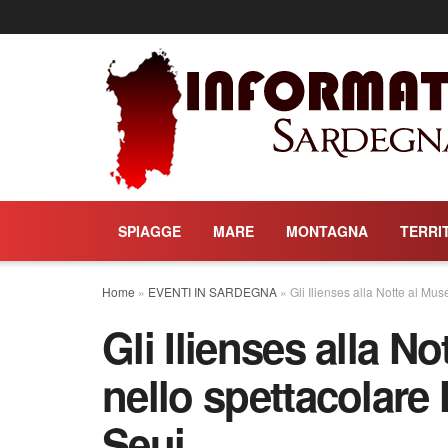
SPIAGGE
MARE
MONTAGNA
TERRI
Home
»
EVENTI IN SARDEGNA
»
Gli Ilienses alla Notte al M
Gli Ilienses alla N
nello spettacolare
Seui