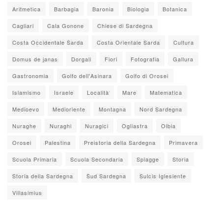
Aritmetica
Barbagia
Baronia
Biologia
Botanica
Cagliari
Cala Gonone
Chiese di Sardegna
Costa Occidentale Sarda
Costa Orientale Sarda
Cultura
Domus de janas
Dorgali
Fiori
Fotografia
Gallura
Gastronomia
Golfo dell'Asinara
Golfo di Orosei
Islamismo
Israele
Località
Mare
Matematica
Medioevo
Medioriente
Montagna
Nord Sardegna
Nuraghe
Nuraghi
Nuragici
Ogliastra
Olbia
Orosei
Palestina
Preistoria della Sardegna
Primavera
Scuola Primaria
Scuola Secondaria
Spiagge
Storia
Storia della Sardegna
Sud Sardegna
Sulcis Iglesiente
Villasimius