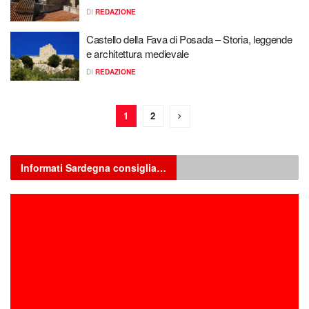
DI
REDAZIONE
Castello della Fava di Posada – Storia, leggende
e architettura medievale
DI
REDAZIONE
1
2
Informati Sardegna consiglia…