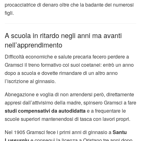
procacciatrice di denaro oltre che la badante dei numerosi
figli.
A scuola in ritardo negli anni ma avanti
nell’apprendimento
Difficoltà economiche e salute precaria fecero perdere a
Gramsci il treno formativo coi suoi coetanei: entrò un anno
dopo a scuola e dovette rimandare di un altro anno
l’iscrizione al ginnasio.
Abnegazione e voglia di non arrendersi però, direttamente
appresi dall’attivisimo della madre, spinsero Gramsci a fare
studi compensativi da autodidatta
e a frequentare le
scuole superiori mantenendosi di tasca con lavori propri.
Nel 1905 Gramsci fece i primi anni di ginnasio a
Santu
Lussurgiu
e conseguì la licenza a Oristano tre anni dopo.