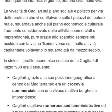
‘900, quando Gramsci vi giunse, era una città molto viva.
La vivacità di Cagliari sul piano sociale e politico per via
delle proteste che vi confluivano sotto i palazzi del potere
reale, riguardava anche sul piano economico e culturale
l’aumento considerevole delle attività commerciali e
imprenditoriali, pure grazie allo scambio sempre più
assiduo con la vicina
Tunisi
, verso cui, molte attività
cagliaritane voltavano lo sguardo già da mezzo secolo.
In sintesi il profilo economico-sociale della Cagliari di
inizio ‘900 era il seguente:
Cagliari, grazie alla sua posizione geografica al
centro del Mediterraneo era un
crocevia
commercial
e con una vivace e attiva borghesia
imprenditrice;
Cagliari ospitava
numerose sedi amministrative
ed
era un consolidato centro amministrativo e di servizi,