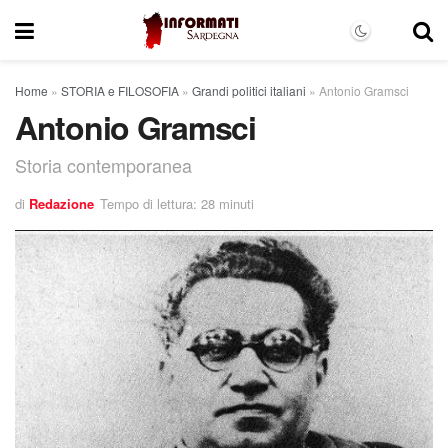
Home
»
STORIA e FILOSOFIA
»
Grandi politici italiani
»
Antonio Gramsci
Antonio Gramsci
Storia contemporanea
di
Redazione
Tempo di lettura: 28 minuti