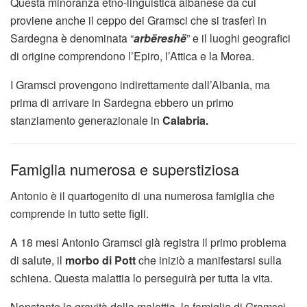
Questa minoranza etno-linguistica albanese da cui
proviene anche il ceppo dei Gramsci che si trasferì in
Sardegna è denominata “
a
rbëreshë
” e il luoghi geografici
di origine comprendono l’Epiro, l’Attica e la Morea.
I Gramsci provengono indirettamente dall’Albania, ma
prima di arrivare in Sardegna ebbero un primo
stanziamento generazionale in
Calabria.
Famiglia numerosa e superstiziosa
Antonio è il quartogenito di una numerosa famiglia che
comprende in tutto sette figli.
A 18 mesi Antonio Gramsci già registra il primo problema
di salute, il
morbo di Pott
che iniziò a manifestarsi sulla
schiena. Questa malattia lo perseguirà per tutta la vita.
Nonstante la gravità della malattia, la famiglia di Gramsci