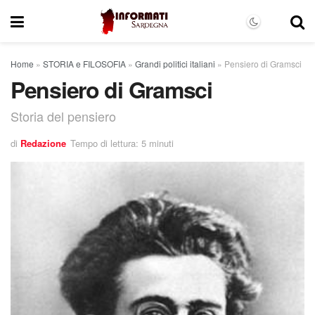
Home
»
STORIA e FILOSOFIA
»
Grandi politici italiani
»
Pensiero di Gramsci
Pensiero di Gramsci
Storia del pensiero
di
Redazione
Tempo di lettura: 5 minuti