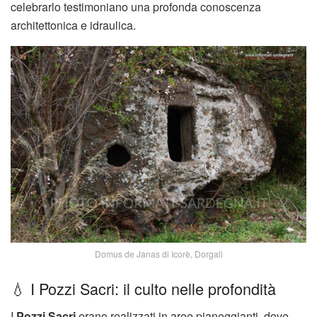
celebrarlo testimoniano una profonda conoscenza
architettonica e idraulica.
Domus de Janas di Icorè, Dorgali
💧 I Pozzi Sacri: il culto nelle profondità
I
Pozzi Sacri
erano realizzati in aree pianeggianti, dove