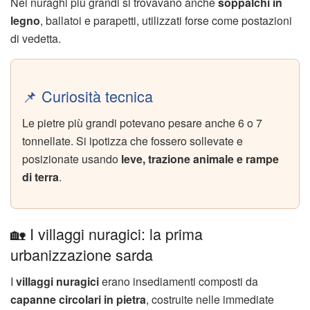
Nei nuraghi più grandi si trovavano anche
soppalchi in
legno
, ballatoi e parapetti, utilizzati forse come postazioni
di vedetta.
📌 Curiosità tecnica
Le pietre più grandi potevano pesare anche 6 o 7
tonnellate. Si ipotizza che fossero sollevate e
posizionate usando
leve, trazione animale e rampe
di terra
.
🏡 I villaggi nuragici: la prima
urbanizzazione sarda
I
villaggi nuragici
erano insediamenti composti da
capanne circolari in pietra
, costruite nelle immediate