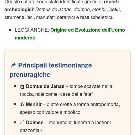
Queste culture sono state identificate grazie ai
reperti
archeologici
:
Domus de Janas
,
dolmen
,
menhir
,
betili
,
strumenti litici, manufatti ceramici e resti scheletrici.
LEGGI ANCHE:
Origine ed Evoluzione dell’Uomo
moderno
📌 Principali testimonianze
prenuragiche
🗿
Domus de Janas
– tombe scavate nella
roccia, note come “case delle fate”
🔺
Menhir
– pietre erette a forma antropomorfa,
spesso con valore simbolico
📏
Dolmen
– monumenti funerari a lastroni
orizzontali