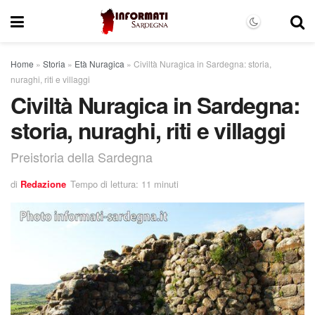
Home
»
Storia
»
Età Nuragica
»
Civiltà Nuragica in Sardegna: storia,
nuraghi, riti e villaggi
Civiltà Nuragica in Sardegna:
storia, nuraghi, riti e villaggi
Preistoria della Sardegna
di
Redazione
Tempo di lettura: 11 minuti