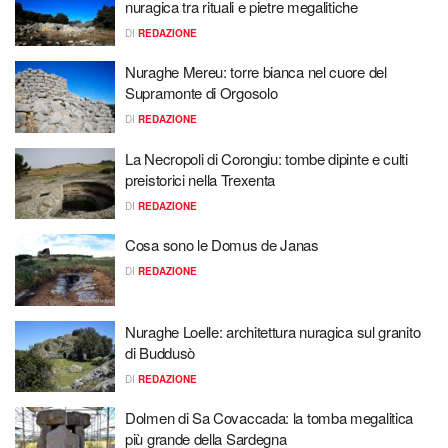
nuragica tra rituali e pietre megalitiche
DI
REDAZIONE
Nuraghe Mereu: torre bianca nel cuore del
Supramonte di Orgosolo
DI
REDAZIONE
La Necropoli di Corongiu: tombe dipinte e culti
preistorici nella Trexenta
DI
REDAZIONE
Cosa sono le Domus de Janas
DI
REDAZIONE
Nuraghe Loelle: architettura nuragica sul granito
di Buddusò
DI
REDAZIONE
Dolmen di Sa Covaccada: la tomba megalitica
più grande della Sardegna