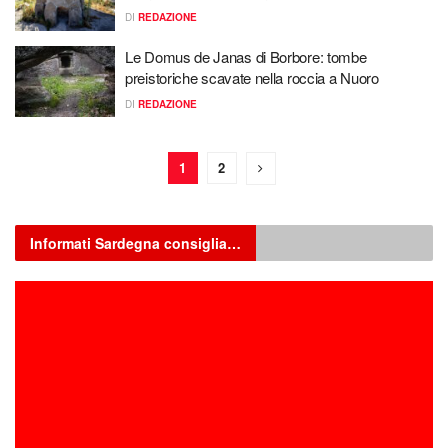
DI
REDAZIONE
Le Domus de Janas di Borbore: tombe
preistoriche scavate nella roccia a Nuoro
DI
REDAZIONE
1
2
Informati Sardegna consiglia…