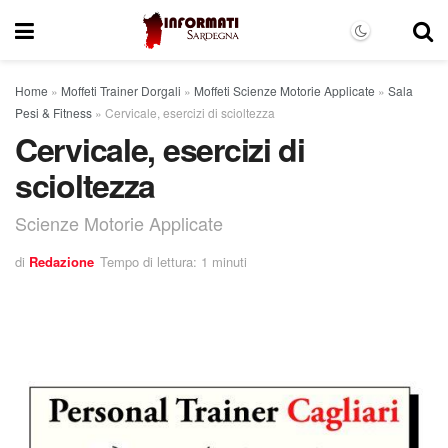
Home
»
Moffeti Trainer Dorgali
»
Moffeti Scienze Motorie Applicate
»
Sala
Pesi & Fitness
»
Cervicale, esercizi di scioltezza
Cervicale, esercizi di
scioltezza
Scienze Motorie Applicate
di
Redazione
Tempo di lettura: 1 minuti