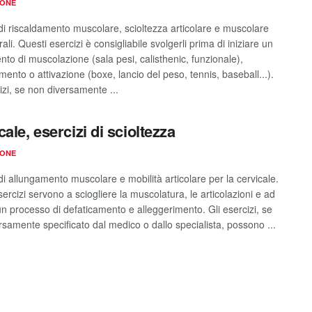
IONE
 di riscaldamento muscolare, scioltezza articolare e muscolare
rali. Questi esercizi è consigliabile svolgerli prima di iniziare un
nto di muscolazione (sala pesi, calisthenic, funzionale),
ento o attivazione (boxe, lancio del peso, tennis, baseball...).
izi, se non diversamente ...
ale, esercizi di scioltezza
IONE
di allungamento muscolare e mobilità articolare per la cervicale.
ercizi servono a sciogliere la muscolatura, le articolazioni e ad
un processo di defaticamento e alleggerimento. Gli esercizi, se
rsamente specificato dal medico o dallo specialista, possono ...