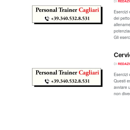
DI
REDAZ
Esercizi
dei petto
allename
potenziam
Gli eserc
Cervic
DI
REDAZ
Esercizi 
Questi es
avviare 
non dive