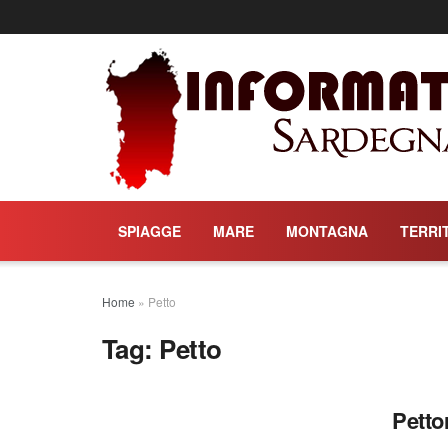
SPIAGGE
MARE
MONTAGNA
TERRI
Home
»
Petto
Tag:
Petto
Petto