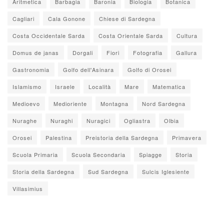
Aritmetica
Barbagia
Baronia
Biologia
Botanica
Cagliari
Cala Gonone
Chiese di Sardegna
Costa Occidentale Sarda
Costa Orientale Sarda
Cultura
Domus de janas
Dorgali
Fiori
Fotografia
Gallura
Gastronomia
Golfo dell'Asinara
Golfo di Orosei
Islamismo
Israele
Località
Mare
Matematica
Medioevo
Medioriente
Montagna
Nord Sardegna
Nuraghe
Nuraghi
Nuragici
Ogliastra
Olbia
Orosei
Palestina
Preistoria della Sardegna
Primavera
Scuola Primaria
Scuola Secondaria
Spiagge
Storia
Storia della Sardegna
Sud Sardegna
Sulcis Iglesiente
Villasimius