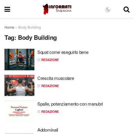
Home
»
Body Building
Tag:
Body Building
Squat come eseguirlo bene
DI
REDAZIONE
Crescita muscolare
DI
REDAZIONE
Spalle, potenziamento con manubri
DI
REDAZIONE
Addominali