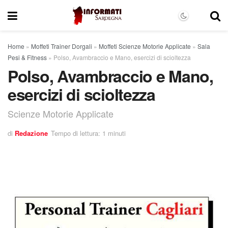
Home
»
Moffeti Trainer Dorgali
»
Moffeti Scienze Motorie Applicate
»
Sala
Pesi & Fitness
»
Polso, Avambraccio e Mano, esercizi di scioltezza
Polso, Avambraccio e Mano,
esercizi di scioltezza
Scienze Motorie Applicate
di
Redazione
Tempo di lettura: 1 minuti