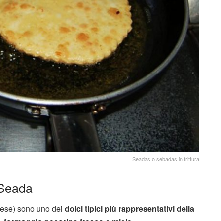
Seadas o sebadas in frittura
 Seada
nese) sono uno dei
dolci tipici più rappresentativi della