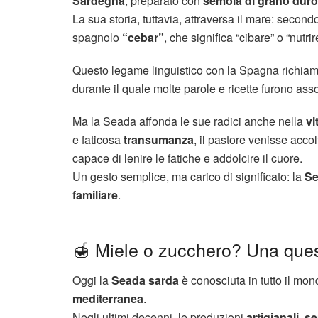
Sardegna
, preparato con
semola di grano duro
La sua storia, tuttavia, attraversa il mare: second
spagnolo
“cebar”
, che significa “cibare” o “nutrir
Questo legame linguistico con la Spagna richiam
durante il quale molte parole e ricette furono asso
Ma la Seada affonda le sue radici anche nella
vi
e faticosa
transumanza
, il pastore venisse acco
capace di lenire le fatiche e addolcire il cuore.
Un gesto semplice, ma carico di significato: la
Se
familiare
.
🍯 Miele o zucchero? Una quest
Oggi la
Seada sarda
è conosciuta in tutto il mond
mediterranea
.
Negli ultimi decenni, le produzioni
artigianali, s