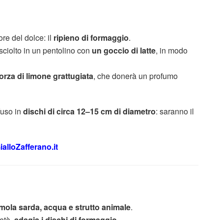
ore del dolce: il
ripieno di formaggio
.
sciolto in un pentolino con
un goccio di latte
, in modo
orza di limone grattugiata
, che donerà un profumo
 fuso in
dischi di circa 12–15 cm di diametro
: saranno il
ialloZafferano.it
mola sarda, acqua e strutto animale
.
metà,
adagia i dischi di formaggio
.