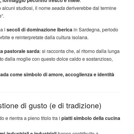
, formaggio pecorino fresco e miele
.
o alcuni studiosi, il nome
seada
deriverebbe dal termine
e”.
a i
secoli di dominazione iberica
in Sardegna, periodo
rbite e reinterpretate dalla cultura isolana.
ta pastorale sarda
: si racconta che, al ritorno dalla lunga
lto dalla moglie con questo dolce caldo e sostanzioso,
ada come simbolo di amore, accoglienza e identità
ione di gusto (e di tradizione)
o e rientra a pieno titolo tra i
piatti simbolo della cucina
emi-industriali e industriali
hanno contribuito a