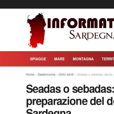
SPIAGGE
MARE
MONTAGNA
TERRI
Home
»
Gastronomia
»
Dolci sardi
»
Seadas o sebadas: storia, 
Seadas o sebadas: s
preparazione del d
Sardegna