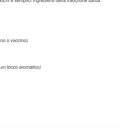
pochi e semplici ingredienti della tradizione sarda:
no o vaccino)
r un tocco aromatico)