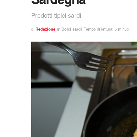
Prodotti tipici sardi
di
Redazione
in
Dolci sardi
Tempo di lettura: 5 minuti