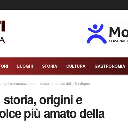
TORI
LUOGHI
STORIA
CULTURA
GASTRONOMIA
origini e preparazione del dolce più amato della Sardegna
toria, origini e
olce più amato della