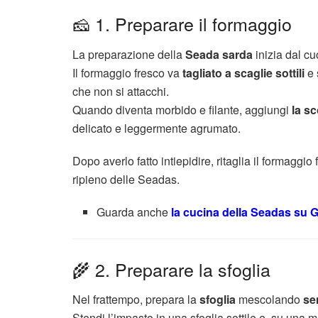
🧀 1. Preparare il formaggio
La preparazione della
Seada sarda
inizia dal cu
Il formaggio fresco va
tagliato a scaglie sottili
e 
che non si attacchi.
Quando diventa morbido e filante, aggiungi
la sc
delicato e leggermente agrumato.
Dopo averlo fatto intiepidire, ritaglia il formaggio
ripieno delle Seadas.
Guarda anche
la cucina della Seadas su G
🌾 2. Preparare la sfoglia
Nel frattempo, prepara la
sfoglia
mescolando
se
Stendi l’impasto in una sfoglia sottile e, su una 