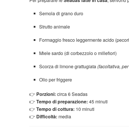
Per preparare le
Seadas fatte in casa
, servono 
Semola di grano duro
Strutto animale
Formaggio fresco leggermente acido (pecori
Miele sardo (di corbezzolo o millefiori)
Scorza di limone grattugiata
(facoltativa, pe
Olio per friggere
👉
Porzioni:
circa 6 Seadas
👉
Tempo di preparazione:
45 minuti
👉
Tempo di cottura:
10 minuti
👉
Difficoltà:
media